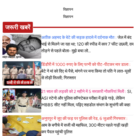
विज्ञापन
विज्ञापन
जरूरी खबरें
अतीक अहमद के बेटे की सड़क हादसे में दर्दनाक मौत :
जेल में बंद
भाई से मिलने जा रहा था; 120 की स्पीड में कार 7 फीट उछली, दम
तोड़ने से पहले बोला- मुझे बचा लो...
डिंडौरी में 1000 रुपए के लिए पत्नी को पीट-पीटकर मार डाला :
बेटे ने मां को दिए थे पैसे, मांगने पर मना किया तो पति ने लात-घूसों
से तोड़ी तिल्ली; गिरफ्तार
21 साल की लड़की को 2 महीने में 5 सरकारी नौकरियां मिली :
SI,
ASI स्टेनो और पुलिस कॉन्स्टेबल परीक्षा में झंडे गाड़े, लेकिन
MBBS सीट नहीं मिला, पढ़िए शहडोल संभाग के शुभांगी की कहा
अनूपपुर में जुए की फड़ पर पुलिस की रेड, 6 जुआरी गिरफ्तार :
आम के बगीचे में सजी थी महफिल, 300 मीटर पहले गाड़ी खड़ी
कर पैदल पहुंची पुलिस