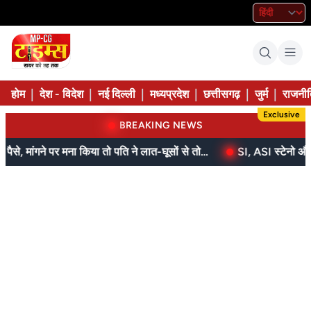
|
|
|
|
|
|
होम
देश - विदेश
नई दिल्ली
मध्यप्रदेश
छत्तीसगढ़
जुर्म
राजनीत
Exclusive
BREAKING NEWS
बेटे ने मां को दिए थे पैसे, मांगने पर मना किया तो पति ने लात-घूसों से तोड़ी तिल्ली; गिरफ्तार