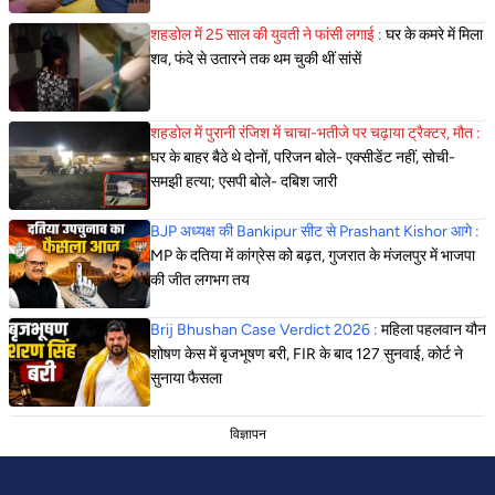
शहडोल में 25 साल की युवती ने फांसी लगाई :
घर के कमरे में मिला
शव, फंदे से उतारने तक थम चुकी थीं सांसें
शहडोल में पुरानी रंजिश में चाचा-भतीजे पर चढ़ाया ट्रैक्टर, मौत :
घर के बाहर बैठे थे दोनों, परिजन बोले- एक्सीडेंट नहीं, सोची-
समझी हत्या; एसपी बोले- दबिश जारी
BJP अध्यक्ष की Bankipur सीट से Prashant Kishor आगे :
MP के दतिया में कांग्रेस को बढ़त, गुजरात के मंजलपुर में भाजपा
की जीत लगभग तय
Brij Bhushan Case Verdict 2026 :
महिला पहलवान यौन
शोषण केस में बृजभूषण बरी, FIR के बाद 127 सुनवाई, कोर्ट ने
सुनाया फैसला
विज्ञापन