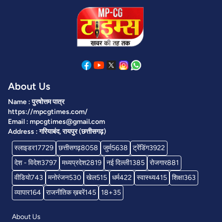
About Us
Name : पुरषोत्तम पात्र
https://mpcgtimes.com/
Email : mpcgtimes@gmail.com
Address : गरियाबंद, रायपुर (छत्तीसगढ़)
स्लाइडर
17729
छत्तीसगढ़
8058
जुर्म
5638
ट्रेंडिंग
3922
देश - विदेश
3797
मध्यप्रदेश
2819
नई दिल्ली
1385
रोजगार
881
वीडियो
743
मनोरंजन
530
खेल
515
धर्म
422
स्वास्थ्य
415
शिक्षा
363
व्यापार
164
राजनीतिक ख़बरें
145
18+
35
About Us