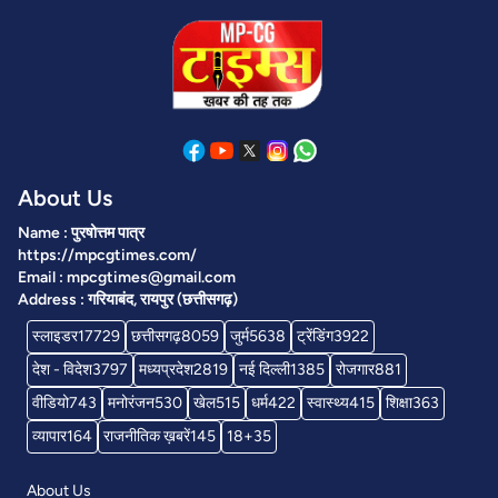
About Us
Name : पुरषोत्तम पात्र
https://mpcgtimes.com/
Email : mpcgtimes@gmail.com
Address : गरियाबंद, रायपुर (छत्तीसगढ़)
स्लाइडर
17729
छत्तीसगढ़
8059
जुर्म
5638
ट्रेंडिंग
3922
देश - विदेश
3797
मध्यप्रदेश
2819
नई दिल्ली
1385
रोजगार
881
वीडियो
743
मनोरंजन
530
खेल
515
धर्म
422
स्वास्थ्य
415
शिक्षा
363
व्यापार
164
राजनीतिक ख़बरें
145
18+
35
About Us