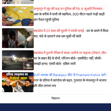
अनूपपुर में जुए की फड़ पर पुलिस की रेड, 6 जुआरी गिरफ्तार :
आम के बगीचे में सजी थी महफिल, 300 मीटर पहले गाड़ी खड़ी
कर पैदल पहुंची पुलिस
शहडोल में 25 साल की युवती ने फांसी लगाई :
घर के कमरे में मिला
शव, फंदे से उतारने तक थम चुकी थीं सांसें
शहडोल में पुरानी रंजिश में चाचा-भतीजे पर चढ़ाया ट्रैक्टर, मौत :
घर के बाहर बैठे थे दोनों, परिजन बोले- एक्सीडेंट नहीं, सोची-
समझी हत्या; एसपी बोले- दबिश जारी
BJP अध्यक्ष की Bankipur सीट से Prashant Kishor आगे :
MP के दतिया में कांग्रेस को बढ़त, गुजरात के मंजलपुर में भाजपा
की जीत लगभग तय
विज्ञापन