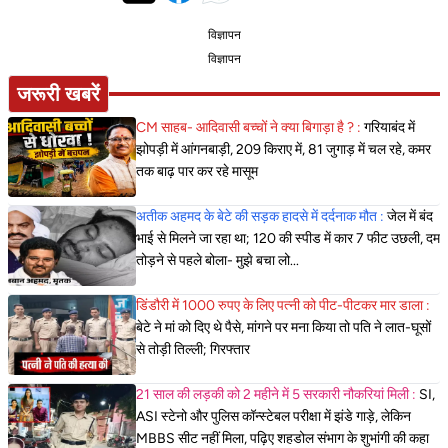
विज्ञापन
विज्ञापन
जरूरी खबरें
CM साहब- आदिवासी बच्चों ने क्या बिगाड़ा है ? :
गरियाबंद में
झोपड़ी में आंगनबाड़ी, 209 किराए में, 81 जुगाड़ में चल रहे, कमर
तक बाढ़ पार कर रहे मासूम
अतीक अहमद के बेटे की सड़क हादसे में दर्दनाक मौत :
जेल में बंद
भाई से मिलने जा रहा था; 120 की स्पीड में कार 7 फीट उछली, दम
तोड़ने से पहले बोला- मुझे बचा लो...
डिंडौरी में 1000 रुपए के लिए पत्नी को पीट-पीटकर मार डाला :
बेटे ने मां को दिए थे पैसे, मांगने पर मना किया तो पति ने लात-घूसों
से तोड़ी तिल्ली; गिरफ्तार
21 साल की लड़की को 2 महीने में 5 सरकारी नौकरियां मिली :
SI,
ASI स्टेनो और पुलिस कॉन्स्टेबल परीक्षा में झंडे गाड़े, लेकिन
MBBS सीट नहीं मिला, पढ़िए शहडोल संभाग के शुभांगी की कहा