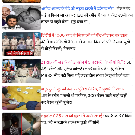
अतीक अहमद के बेटे की सड़क हादसे में दर्दनाक मौत :
जेल में बंद
भाई से मिलने जा रहा था; 120 की स्पीड में कार 7 फीट उछली, दम
तोड़ने से पहले बोला- मुझे बचा लो...
डिंडौरी में 1000 रुपए के लिए पत्नी को पीट-पीटकर मार डाला :
बेटे ने मां को दिए थे पैसे, मांगने पर मना किया तो पति ने लात-घूसों
से तोड़ी तिल्ली; गिरफ्तार
21 साल की लड़की को 2 महीने में 5 सरकारी नौकरियां मिली :
SI,
ASI स्टेनो और पुलिस कॉन्स्टेबल परीक्षा में झंडे गाड़े, लेकिन
MBBS सीट नहीं मिला, पढ़िए शहडोल संभाग के शुभांगी की कहा
अनूपपुर में जुए की फड़ पर पुलिस की रेड, 6 जुआरी गिरफ्तार :
आम के बगीचे में सजी थी महफिल, 300 मीटर पहले गाड़ी खड़ी
कर पैदल पहुंची पुलिस
शहडोल में 25 साल की युवती ने फांसी लगाई :
घर के कमरे में मिला
शव, फंदे से उतारने तक थम चुकी थीं सांसें