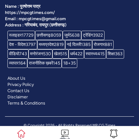
Name : पुरषोत्तम पात्र
https://mpcgtimes.com/
Email : mpcgtimes@gmail.com
Address : गरियाबंद, रायपुर (छत्तीसगढ़)
स्लाइडर
17729
छत्तीसगढ़
8059
जुर्म
5638
ट्रेंडिंग
3922
देश - विदेश
3797
मध्यप्रदेश
2819
नई दिल्ली
1385
रोजगार
881
वीडियो
743
मनोरंजन
530
खेल
515
धर्म
422
स्वास्थ्य
415
शिक्षा
363
व्यापार
164
राजनीतिक ख़बरें
145
18+
35
About Us
Privacy Policy
Contact Us
Disclaimer
Terms & Conditions
© Copyright 2026 - All Rights Reserved
MP CG Times