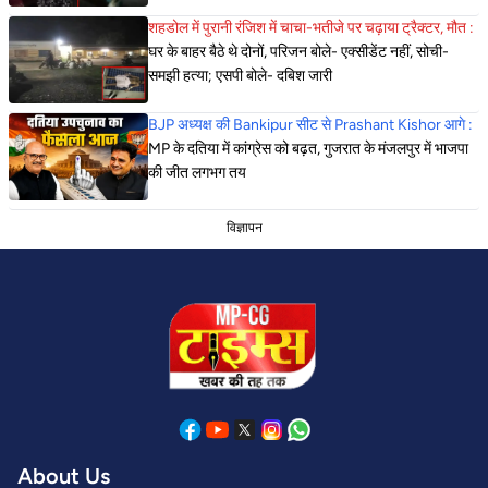
शहडोल में पुरानी रंजिश में चाचा-भतीजे पर चढ़ाया ट्रैक्टर, मौत :
घर के बाहर बैठे थे दोनों, परिजन बोले- एक्सीडेंट नहीं, सोची-
समझी हत्या; एसपी बोले- दबिश जारी
BJP अध्यक्ष की Bankipur सीट से Prashant Kishor आगे :
MP के दतिया में कांग्रेस को बढ़त, गुजरात के मंजलपुर में भाजपा
की जीत लगभग तय
विज्ञापन
About Us