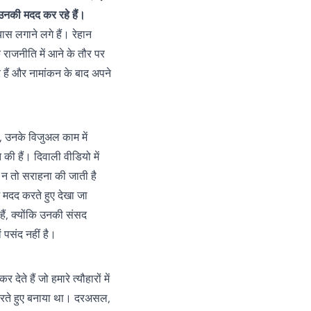
परिजन
पैदल
बढ़त,
 उनकी मदद कर रहे हैं।
बोले-
पहुंची
गुजरात के
एक्सीडेंट
ास लगाने लगे हैं। रेहान
पुलिस
मंजलपुर में
नहीं,
के राजनीति में आने के तौर पर
भाजपा की
सोची-
जीत लगभग
 हैं और नामांकन के बाद अपने
समझी
तय
हत्या;
एसपी
बोले-
ार, उनके विजुअल काम में
दबिश
जारी
की हैं। दिवाली वीडियो में
की न तो सराहना की जाती है
ें मदद करते हुए देखा जा
हैं, क्योंकि उनकी संसद
ं पसंद नहीं है।
ते हैं जो हमारे त्यौहारों में
ाम करते हुए बनाया था। दरअसल,