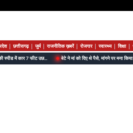
|
|
|
|
|
|
|
्रदेश
छत्तीसगढ़
जुर्म
राजनीतिक ख़बरें
रोजगार
स्वास्थ्य
शिक्षा
जेल में बंद भाई से मिलने जा रहा था; 120 की स्पीड में कार 7 फीट उछली, दम तोड़ने से पहले बोला- मुझे बचा लो...