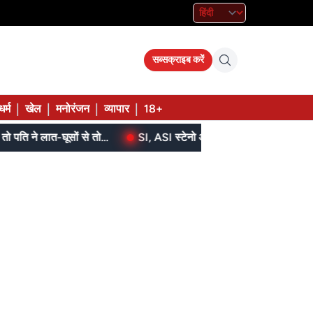
सब्सक्राइब करें
|
|
|
|
धर्म
खेल
मनोरंजन
व्यापार
18+
बेटे ने मां को दिए थे पैसे, मांगने पर मना किया तो पति ने लात-घूसों से तोड़ी तिल्ली; गिरफ्तार