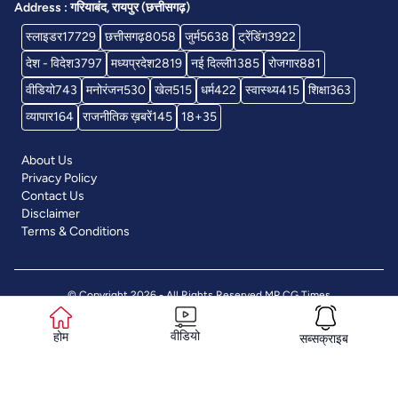
Address : गरियाबंद, रायपुर (छत्तीसगढ़)
स्लाइडर
17729
छत्तीसगढ़
8058
जुर्म
5638
ट्रेंडिंग
3922
देश - विदेश
3797
मध्यप्रदेश
2819
नई दिल्ली
1385
रोजगार
881
वीडियो
743
मनोरंजन
530
खेल
515
धर्म
422
स्वास्थ्य
415
शिक्षा
363
व्यापार
164
राजनीतिक ख़बरें
145
18+
35
About Us
Privacy Policy
Contact Us
Disclaimer
Terms & Conditions
© Copyright 2026 - All Rights Reserved
MP CG Times
वीडियो
होम
सब्सक्राइब