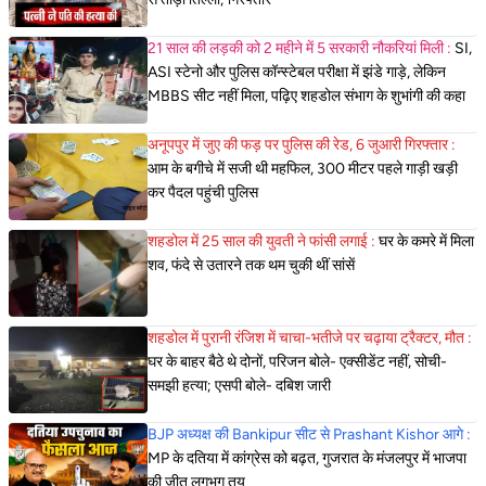
21 साल की लड़की को 2 महीने में 5 सरकारी नौकरियां मिली :
SI,
ASI स्टेनो और पुलिस कॉन्स्टेबल परीक्षा में झंडे गाड़े, लेकिन
MBBS सीट नहीं मिला, पढ़िए शहडोल संभाग के शुभांगी की कहा
अनूपपुर में जुए की फड़ पर पुलिस की रेड, 6 जुआरी गिरफ्तार :
आम के बगीचे में सजी थी महफिल, 300 मीटर पहले गाड़ी खड़ी
कर पैदल पहुंची पुलिस
शहडोल में 25 साल की युवती ने फांसी लगाई :
घर के कमरे में मिला
शव, फंदे से उतारने तक थम चुकी थीं सांसें
शहडोल में पुरानी रंजिश में चाचा-भतीजे पर चढ़ाया ट्रैक्टर, मौत :
घर के बाहर बैठे थे दोनों, परिजन बोले- एक्सीडेंट नहीं, सोची-
समझी हत्या; एसपी बोले- दबिश जारी
BJP अध्यक्ष की Bankipur सीट से Prashant Kishor आगे :
MP के दतिया में कांग्रेस को बढ़त, गुजरात के मंजलपुर में भाजपा
की जीत लगभग तय