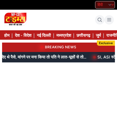
|
|
|
|
|
|
होम
देश - विदेश
नई दिल्ली
मध्यप्रदेश
छत्तीसगढ़
जुर्म
राजनीत
Exclusive
BREAKING NEWS
बेटे ने मां को दिए थे पैसे, मांगने पर मना किया तो पति ने लात-घूसों से तोड़ी तिल्ली; गिरफ्तार