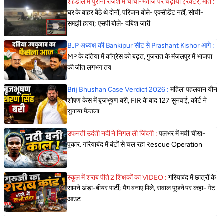
शहडोल में पुरानी रंजिश में चाचा-भतीजे पर चढ़ाया ट्रैक्टर, मौत :
घर के बाहर बैठे थे दोनों, परिजन बोले- एक्सीडेंट नहीं, सोची-
समझी हत्या; एसपी बोले- दबिश जारी
BJP अध्यक्ष की Bankipur सीट से Prashant Kishor आगे :
MP के दतिया में कांग्रेस को बढ़त, गुजरात के मंजलपुर में भाजपा
की जीत लगभग तय
Brij Bhushan Case Verdict 2026 :
महिला पहलवान यौन
शोषण केस में बृजभूषण बरी, FIR के बाद 127 सुनवाई, कोर्ट ने
सुनाया फैसला
उफनती उदंती नदी ने निगल ली जिंदगी :
पलभर में मची चीख-
पुकार, गरियाबंद में घंटों से चल रहा Rescue Operation
स्कूल में शराब पीते 2 शिक्षकों का VIDEO :
गरियाबंद में छात्रों के
सामने अंडा-बीयर पार्टी; पैग बनाए मिले, सवाल पूछने पर कहा- गेट
आउट