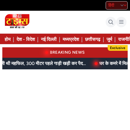
|
|
|
|
|
|
होम
देश - विदेश
नई दिल्ली
मध्यप्रदेश
छत्तीसगढ़
जुर्म
राजनीत
Exclusive
BREAKING NEWS
आम के बगीचे में सजी थी महफिल, 300 मीटर पहले गाड़ी खड़ी कर पैदल पहुंची पुलिस
घर के कमरे में मिला शव, फंदे से 