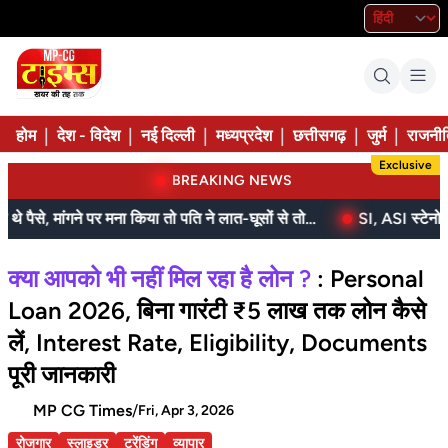
|
|
|
|
|
|
होम
देश - विदेश
नई दिल्ली
मध्यप्रदेश
छत्तीसगढ़
जुर्म
राजनीत
Exclusive
BREAKING NEWS
बेटे ने मां को दिए थे पैसे, मांगने पर मना किया तो पति ने लात-घूसों से तोड़ी तिल्ली; गिरफ्तार
क्या आपको भी नहीं मिल रहा है लोन ?
: Personal
Loan 2026, बिना गारंटी ₹5 लाख तक लोन कैसे
लें, Interest Rate, Eligibility, Documents
पूरी जानकारी
MP CG Times
/
Fri, Apr 3, 2026
रोजगार
स्लाइडर
ट्रेंडिंग
व्यापार