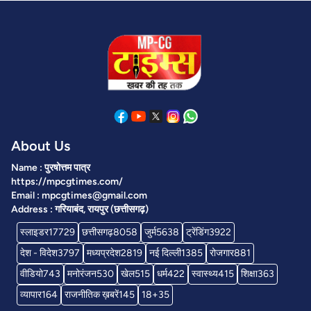
About Us
Name : पुरषोत्तम पात्र
https://mpcgtimes.com/
Email : mpcgtimes@gmail.com
Address : गरियाबंद, रायपुर (छत्तीसगढ़)
स्लाइडर
17729
छत्तीसगढ़
8058
जुर्म
5638
ट्रेंडिंग
3922
देश - विदेश
3797
मध्यप्रदेश
2819
नई दिल्ली
1385
रोजगार
881
वीडियो
743
मनोरंजन
530
खेल
515
धर्म
422
स्वास्थ्य
415
शिक्षा
363
व्यापार
164
राजनीतिक ख़बरें
145
18+
35