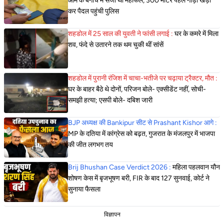
आम के बगीचे में सजी थी महफिल, 300 मीटर पहले गाड़ी खड़ी
कर पैदल पहुंची पुलिस
शहडोल में 25 साल की युवती ने फांसी लगाई :
घर के कमरे में मिला
शव, फंदे से उतारने तक थम चुकी थीं सांसें
शहडोल में पुरानी रंजिश में चाचा-भतीजे पर चढ़ाया ट्रैक्टर, मौत :
घर के बाहर बैठे थे दोनों, परिजन बोले- एक्सीडेंट नहीं, सोची-
समझी हत्या; एसपी बोले- दबिश जारी
BJP अध्यक्ष की Bankipur सीट से Prashant Kishor आगे :
MP के दतिया में कांग्रेस को बढ़त, गुजरात के मंजलपुर में भाजपा
की जीत लगभग तय
Brij Bhushan Case Verdict 2026 :
महिला पहलवान यौन
शोषण केस में बृजभूषण बरी, FIR के बाद 127 सुनवाई, कोर्ट ने
सुनाया फैसला
विज्ञापन