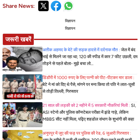
Share News:
विज्ञापन
विज्ञापन
जरूरी खबरें
अतीक अहमद के बेटे की सड़क हादसे में दर्दनाक मौत :
जेल में बंद
भाई से मिलने जा रहा था; 120 की स्पीड में कार 7 फीट उछली, दम
तोड़ने से पहले बोला- मुझे बचा लो...
डिंडौरी में 1000 रुपए के लिए पत्नी को पीट-पीटकर मार डाला :
बेटे ने मां को दिए थे पैसे, मांगने पर मना किया तो पति ने लात-घूसों
से तोड़ी तिल्ली; गिरफ्तार
21 साल की लड़की को 2 महीने में 5 सरकारी नौकरियां मिली :
SI,
ASI स्टेनो और पुलिस कॉन्स्टेबल परीक्षा में झंडे गाड़े, लेकिन
MBBS सीट नहीं मिला, पढ़िए शहडोल संभाग के शुभांगी की कहा
अनूपपुर में जुए की फड़ पर पुलिस की रेड, 6 जुआरी गिरफ्तार :