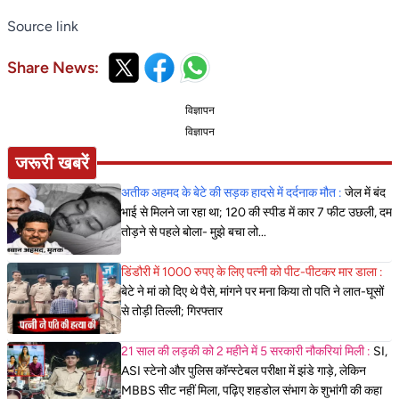
Source link
Share News:
विज्ञापन
विज्ञापन
जरूरी खबरें
अतीक अहमद के बेटे की सड़क हादसे में दर्दनाक मौत :
जेल में बंद
भाई से मिलने जा रहा था; 120 की स्पीड में कार 7 फीट उछली, दम
तोड़ने से पहले बोला- मुझे बचा लो...
डिंडौरी में 1000 रुपए के लिए पत्नी को पीट-पीटकर मार डाला :
बेटे ने मां को दिए थे पैसे, मांगने पर मना किया तो पति ने लात-घूसों
से तोड़ी तिल्ली; गिरफ्तार
21 साल की लड़की को 2 महीने में 5 सरकारी नौकरियां मिली :
SI,
ASI स्टेनो और पुलिस कॉन्स्टेबल परीक्षा में झंडे गाड़े, लेकिन
MBBS सीट नहीं मिला, पढ़िए शहडोल संभाग के शुभांगी की कहा