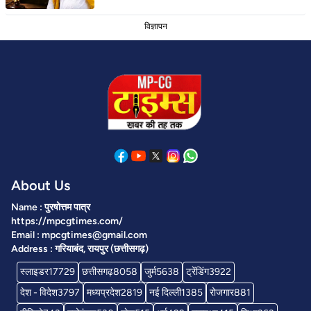
विज्ञापन
About Us
Name : पुरषोत्तम पात्र
https://mpcgtimes.com/
Email : mpcgtimes@gmail.com
Address : गरियाबंद, रायपुर (छत्तीसगढ़)
स्लाइडर
17729
छत्तीसगढ़
8058
जुर्म
5638
ट्रेंडिंग
3922
देश - विदेश
3797
मध्यप्रदेश
2819
नई दिल्ली
1385
रोजगार
881