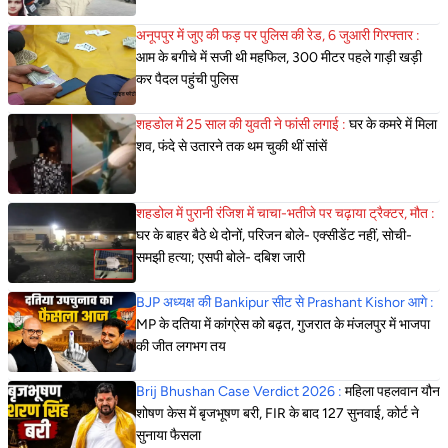
अनूपपुर में जुए की फड़ पर पुलिस की रेड, 6 जुआरी गिरफ्तार :
आम के बगीचे में सजी थी महफिल, 300 मीटर पहले गाड़ी खड़ी
कर पैदल पहुंची पुलिस
शहडोल में 25 साल की युवती ने फांसी लगाई :
घर के कमरे में मिला
शव, फंदे से उतारने तक थम चुकी थीं सांसें
शहडोल में पुरानी रंजिश में चाचा-भतीजे पर चढ़ाया ट्रैक्टर, मौत :
घर के बाहर बैठे थे दोनों, परिजन बोले- एक्सीडेंट नहीं, सोची-
समझी हत्या; एसपी बोले- दबिश जारी
BJP अध्यक्ष की Bankipur सीट से Prashant Kishor आगे :
MP के दतिया में कांग्रेस को बढ़त, गुजरात के मंजलपुर में भाजपा
की जीत लगभग तय
Brij Bhushan Case Verdict 2026 :
महिला पहलवान यौन
शोषण केस में बृजभूषण बरी, FIR के बाद 127 सुनवाई, कोर्ट ने
सुनाया फैसला