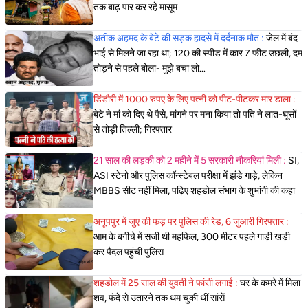
तक बाढ़ पार कर रहे मासूम
अतीक अहमद के बेटे की सड़क हादसे में दर्दनाक मौत :
जेल में बंद
भाई से मिलने जा रहा था; 120 की स्पीड में कार 7 फीट उछली, दम
तोड़ने से पहले बोला- मुझे बचा लो...
डिंडौरी में 1000 रुपए के लिए पत्नी को पीट-पीटकर मार डाला :
बेटे ने मां को दिए थे पैसे, मांगने पर मना किया तो पति ने लात-घूसों
से तोड़ी तिल्ली; गिरफ्तार
21 साल की लड़की को 2 महीने में 5 सरकारी नौकरियां मिली :
SI,
ASI स्टेनो और पुलिस कॉन्स्टेबल परीक्षा में झंडे गाड़े, लेकिन
MBBS सीट नहीं मिला, पढ़िए शहडोल संभाग के शुभांगी की कहा
अनूपपुर में जुए की फड़ पर पुलिस की रेड, 6 जुआरी गिरफ्तार :
आम के बगीचे में सजी थी महफिल, 300 मीटर पहले गाड़ी खड़ी
कर पैदल पहुंची पुलिस
शहडोल में 25 साल की युवती ने फांसी लगाई :
घर के कमरे में मिला
शव, फंदे से उतारने तक थम चुकी थीं सांसें