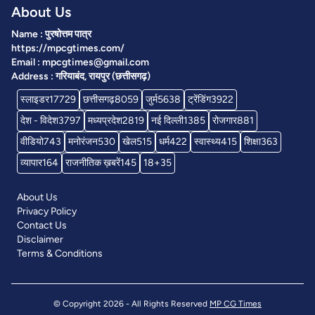
About Us
Name : पुरषोत्तम पात्र
https://mpcgtimes.com/
Email : mpcgtimes@gmail.com
Address : गरियाबंद, रायपुर (छत्तीसगढ़)
स्लाइडर
17729
छत्तीसगढ़
8059
जुर्म
5638
ट्रेंडिंग
3922
देश - विदेश
3797
मध्यप्रदेश
2819
नई दिल्ली
1385
रोजगार
881
वीडियो
743
मनोरंजन
530
खेल
515
धर्म
422
स्वास्थ्य
415
शिक्षा
363
व्यापार
164
राजनीतिक ख़बरें
145
18+
35
About Us
Privacy Policy
Contact Us
Disclaimer
Terms & Conditions
© Copyright 2026 - All Rights Reserved
MP CG Times