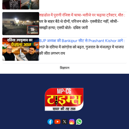
शहडोल में पुरानी रंजिश में चाचा-भतीजे पर चढ़ाया ट्रैक्टर, मौत :
घर के बाहर बैठे थे दोनों, परिजन बोले- एक्सीडेंट नहीं, सोची-
समझी हत्या; एसपी बोले- दबिश जारी
BJP अध्यक्ष की Bankipur सीट से Prashant Kishor आगे :
MP के दतिया में कांग्रेस को बढ़त, गुजरात के मंजलपुर में भाजपा
की जीत लगभग तय
विज्ञापन