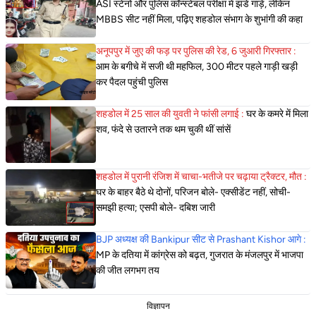
ASI स्टेनो और पुलिस कॉन्स्टेबल परीक्षा में झंडे गाड़े, लेकिन
MBBS सीट नहीं मिला, पढ़िए शहडोल संभाग के शुभांगी की कहा
अनूपपुर में जुए की फड़ पर पुलिस की रेड, 6 जुआरी गिरफ्तार :
आम के बगीचे में सजी थी महफिल, 300 मीटर पहले गाड़ी खड़ी
कर पैदल पहुंची पुलिस
शहडोल में 25 साल की युवती ने फांसी लगाई :
घर के कमरे में मिला
शव, फंदे से उतारने तक थम चुकी थीं सांसें
शहडोल में पुरानी रंजिश में चाचा-भतीजे पर चढ़ाया ट्रैक्टर, मौत :
घर के बाहर बैठे थे दोनों, परिजन बोले- एक्सीडेंट नहीं, सोची-
समझी हत्या; एसपी बोले- दबिश जारी
BJP अध्यक्ष की Bankipur सीट से Prashant Kishor आगे :
MP के दतिया में कांग्रेस को बढ़त, गुजरात के मंजलपुर में भाजपा
की जीत लगभग तय
विज्ञापन