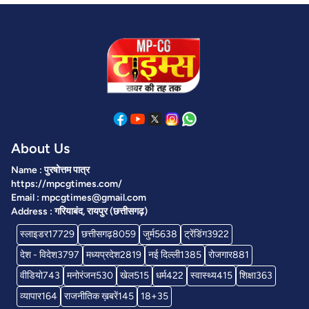
About Us
Name : पुरषोत्तम पात्र
https://mpcgtimes.com/
Email : mpcgtimes@gmail.com
Address : गरियाबंद, रायपुर (छत्तीसगढ़)
स्लाइडर
17729
छत्तीसगढ़
8059
जुर्म
5638
ट्रेंडिंग
3922
देश - विदेश
3797
मध्यप्रदेश
2819
नई दिल्ली
1385
रोजगार
881
वीडियो
743
मनोरंजन
530
खेल
515
धर्म
422
स्वास्थ्य
415
शिक्षा
363
व्यापार
164
राजनीतिक ख़बरें
145
18+
35