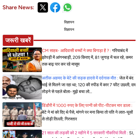
Share News:
विज्ञापन
विज्ञापन
जरूरी खबरें
CM साहब- आदिवासी बच्चों ने क्या बिगाड़ा है ? :
गरियाबंद में
झोपड़ी में आंगनबाड़ी, 209 किराए में, 81 जुगाड़ में चल रहे, कमर
तक बाढ़ पार कर रहे मासूम
अतीक अहमद के बेटे की सड़क हादसे में दर्दनाक मौत :
जेल में बंद
भाई से मिलने जा रहा था; 120 की स्पीड में कार 7 फीट उछली, दम
तोड़ने से पहले बोला- मुझे बचा लो...
डिंडौरी में 1000 रुपए के लिए पत्नी को पीट-पीटकर मार डाला :
बेटे ने मां को दिए थे पैसे, मांगने पर मना किया तो पति ने लात-घूसों
से तोड़ी तिल्ली; गिरफ्तार
21 साल की लड़की को 2 महीने में 5 सरकारी नौकरियां मिली :
SI,