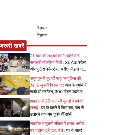
विज्ञापन
विज्ञापन
जरूरी खबरें
21 साल की लड़की को 2 महीने में 5
सरकारी नौकरियां मिली :
SI, ASI स्टेनो
और पुलिस कॉन्स्टेबल परीक्षा में झंडे गाड़े,
लेकिन MBBS सीट नहीं मिला, पढ़िए
अनूपपुर में जुए की फड़ पर पुलिस की
शहडोल संभाग के शुभांगी की कहा
रेड, 6 जुआरी गिरफ्तार :
आम के बगीचे में
सजी थी महफिल, 300 मीटर पहले गाड़ी
खड़ी कर पैदल पहुंची पुलिस
शहडोल में 25 साल की युवती ने फांसी
लगाई :
घर के कमरे में मिला शव, फंदे से
उतारने तक थम चुकी थीं सांसें
शहडोल में पुरानी रंजिश में चाचा-भतीजे
पर चढ़ाया ट्रैक्टर, मौत :
घर के बाहर