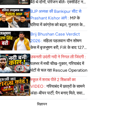
बैठे थे दोनों, परिजन बोले- एक्सीडेंट नहीं,
सोची-समझी हत्या; एसपी बोले- दबिश
BJP अध्यक्ष की Bankipur सीट से
जारी
Prashant Kishor आगे :
MP के
दतिया में कांग्रेस को बढ़त, गुजरात के
मंजलपुर में भाजपा की जीत लगभग तय
Brij Bhushan Case Verdict
2026 :
महिला पहलवान यौन शोषण
केस में बृजभूषण बरी, FIR के बाद 127
सुनवाई, कोर्ट ने सुनाया फैसला
उफनती उदंती नदी ने निगल ली जिंदगी :
पलभर में मची चीख-पुकार, गरियाबंद में
घंटों से चल रहा Rescue Operation
स्कूल में शराब पीते 2 शिक्षकों का
VIDEO :
गरियाबंद में छात्रों के सामने
अंडा-बीयर पार्टी; पैग बनाए मिले, सवाल
पूछने पर कहा- गेट आउट
विज्ञापन