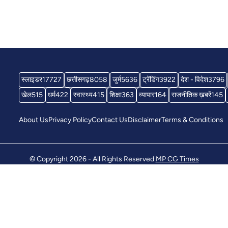
स्लाइडर
17727
छत्तीसगढ़
8058
जुर्म
5636
ट्रेंडिंग
3922
देश - विदेश
3796
खेल
515
धर्म
422
स्वास्थ्य
415
शिक्षा
363
व्यापार
164
राजनीतिक ख़बरें
145
About Us
Privacy Policy
Contact Us
Disclaimer
Terms & Conditions
© Copyright 2026 - All Rights Reserved
MP CG Times