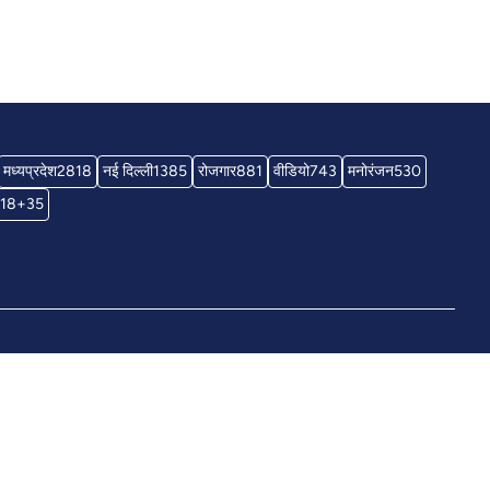
मध्यप्रदेश
2818
नई दिल्ली
1385
रोजगार
881
वीडियो
743
मनोरंजन
530
18+
35