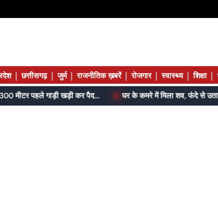
|
|
|
|
|
|
|
्रदेश
छत्तीसगढ़
जुर्म
राजनीतिक ख़बरें
रोजगार
स्वास्थ्य
शिक्षा
आम के बगीचे में सजी थी महफिल, 300 मीटर पहले गाड़ी खड़ी कर पैदल पहुंची पुलिस
घर के कमरे में मिला शव, फंदे से उतारने तक थम चु