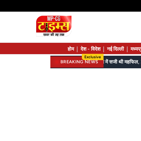
|
|
|
होम
देश - विदेश
नई दिल्ली
मध्यप
Exclusive
SI, ASI स्टेनो और पुलिस कॉन्स्टेबल परीक्षा में झंडे गाड़े, लेकिन MBBS सीट नहीं मिला, पढ़िए शहडोल संभाग के शुभांगी की कहा
BREAKING NEWS