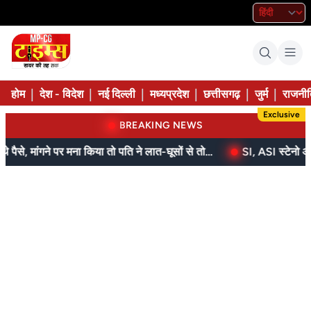
|
|
|
|
|
|
होम
देश - विदेश
नई दिल्ली
मध्यप्रदेश
छत्तीसगढ़
जुर्म
राजनीत
Exclusive
BREAKING NEWS
बेटे ने मां को दिए थे पैसे, मांगने पर मना किया तो पति ने लात-घूसों से तोड़ी तिल्ली; गिरफ्तार