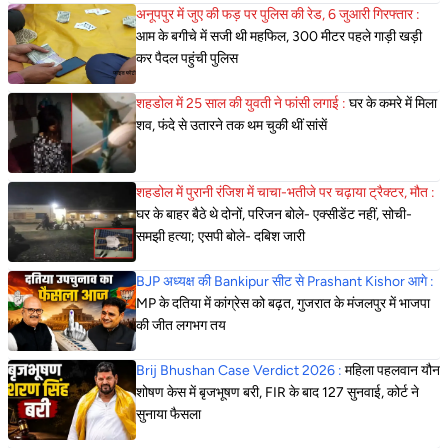
अनूपपुर में जुए की फड़ पर पुलिस की रेड, 6 जुआरी गिरफ्तार :
आम के बगीचे में सजी थी महफिल, 300 मीटर पहले गाड़ी खड़ी
कर पैदल पहुंची पुलिस
शहडोल में 25 साल की युवती ने फांसी लगाई :
घर के कमरे में मिला
शव, फंदे से उतारने तक थम चुकी थीं सांसें
शहडोल में पुरानी रंजिश में चाचा-भतीजे पर चढ़ाया ट्रैक्टर, मौत :
घर के बाहर बैठे थे दोनों, परिजन बोले- एक्सीडेंट नहीं, सोची-
समझी हत्या; एसपी बोले- दबिश जारी
BJP अध्यक्ष की Bankipur सीट से Prashant Kishor आगे :
MP के दतिया में कांग्रेस को बढ़त, गुजरात के मंजलपुर में भाजपा
की जीत लगभग तय
Brij Bhushan Case Verdict 2026 :
महिला पहलवान यौन
शोषण केस में बृजभूषण बरी, FIR के बाद 127 सुनवाई, कोर्ट ने
सुनाया फैसला