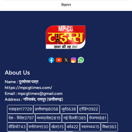
विज्ञापन
About Us
Name : पुरषोत्तम पात्र
https://mpcgtimes.com/
Email : mpcgtimes@gmail.com
Address : गरियाबंद, रायपुर (छत्तीसगढ़)
स्लाइडर
17729
छत्तीसगढ़
8058
जुर्म
5638
ट्रेंडिंग
3922
देश - विदेश
3797
मध्यप्रदेश
2819
नई दिल्ली
1385
रोजगार
881
वीडियो
743
मनोरंजन
530
खेल
515
धर्म
422
स्वास्थ्य
415
शिक्षा
363