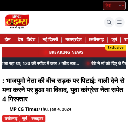
|
|
|
|
|
|
होम
देश - विदेश
नई दिल्ली
मध्यप्रदेश
छत्तीसगढ़
जुर्म
रा
Exclusive
BREAKING NEWS
जेल में बंद भाई से मिलने जा रहा था; 120 की स्पीड में कार 7 फीट उछली, दम तोड़ने से पहले बोला- मुझे बचा लो...
: भाजयुमो नेता की बीच सड़क पर पिटाई: गाली देने से
मना करने पर हुआ था विवाद, युवा कांग्रेस नेता समेत
4 गिरफ्तार
MP CG Times
/
Thu, Jan 4, 2024
छत्तीसगढ़
जुर्म
स्लाइडर