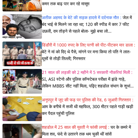
कमर तक बाढ़ पार कर रहे मासूम
अतीक अहमद के बेटे की सड़क हादसे में दर्दनाक मौत :
जेल में
बंद भाई से मिलने जा रहा था; 120 की स्पीड में कार 7 फीट
उछली, दम तोड़ने से पहले बोला- मुझे बचा लो...
डिंडौरी में 1000 रुपए के लिए पत्नी को पीट-पीटकर मार डाला :
बेटे ने मां को दिए थे पैसे, मांगने पर मना किया तो पति ने लात-
घूसों से तोड़ी तिल्ली; गिरफ्तार
21 साल की लड़की को 2 महीने में 5 सरकारी नौकरियां मिली :
SI, ASI स्टेनो और पुलिस कॉन्स्टेबल परीक्षा में झंडे गाड़े,
लेकिन MBBS सीट नहीं मिला, पढ़िए शहडोल संभाग के शुभांगी
की कहा
अनूपपुर में जुए की फड़ पर पुलिस की रेड, 6 जुआरी गिरफ्तार :
आम के बगीचे में सजी थी महफिल, 300 मीटर पहले गाड़ी खड़ी
कर पैदल पहुंची पुलिस
शहडोल में 25 साल की युवती ने फांसी लगाई :
घर के कमरे में
मिला शव, फंदे से उतारने तक थम चुकी थीं सांसें