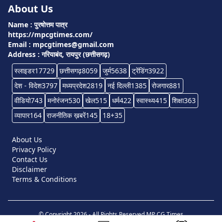
About Us
Name : पुरषोत्तम पात्र
https://mpcgtimes.com/
Email : mpcgtimes@gmail.com
Address : गरियाबंद, रायपुर (छत्तीसगढ़)
स्लाइडर
17729
छत्तीसगढ़
8059
जुर्म
5638
ट्रेंडिंग
3922
देश - विदेश
3797
मध्यप्रदेश
2819
नई दिल्ली
1385
रोजगार
881
वीडियो
743
मनोरंजन
530
खेल
515
धर्म
422
स्वास्थ्य
415
शिक्षा
363
व्यापार
164
राजनीतिक ख़बरें
145
18+
35
About Us
Privacy Policy
Contact Us
Disclaimer
Terms & Conditions
© Copyright 2026 - All Rights Reserved
MP CG Times