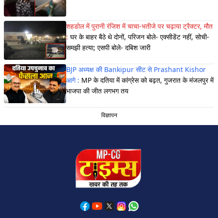
शहडोल में पुरानी रंजिश में चाचा-भतीजे पर चढ़ाया ट्रैक्टर, मौत
:
घर के बाहर बैठे थे दोनों, परिजन बोले- एक्सीडेंट नहीं, सोची-
समझी हत्या; एसपी बोले- दबिश जारी
BJP अध्यक्ष की Bankipur सीट से Prashant Kishor
आगे :
MP के दतिया में कांग्रेस को बढ़त, गुजरात के मंजलपुर में
भाजपा की जीत लगभग तय
विज्ञापन