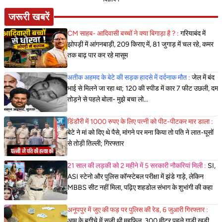
जरूरी खबरें
CM साहब- आदिवासी बच्चों ने क्या बिगाड़ा है ? :
गरियाबंद में
झोपड़ी में आंगनबाड़ी, 209 किराए में, 81 जुगाड़ में चल रहे, कमर
तक बाढ़ पार कर रहे मासूम
अतीक अहमद के बेटे की सड़क हादसे में दर्दनाक मौत :
जेल में बंद
भाई से मिलने जा रहा था; 120 की स्पीड में कार 7 फीट उछली, दम
तोड़ने से पहले बोला- मुझे बचा लो...
डिंडौरी में 1000 रुपए के लिए पत्नी को पीट-पीटकर मार डाला :
बेटे ने मां को दिए थे पैसे, मांगने पर मना किया तो पति ने लात-घूसों
से तोड़ी तिल्ली; गिरफ्तार
21 साल की लड़की को 2 महीने में 5 सरकारी नौकरियां मिली :
SI,
ASI स्टेनो और पुलिस कॉन्स्टेबल परीक्षा में झंडे गाड़े, लेकिन
MBBS सीट नहीं मिला, पढ़िए शहडोल संभाग के शुभांगी की कहा
अनूपपुर में जुए की फड़ पर पुलिस की रेड, 6 जुआरी गिरफ्तार :
आम के बगीचे में सजी थी महफिल, 300 मीटर पहले गाड़ी खड़ी