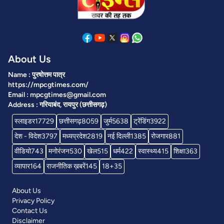
About Us
Name : पुरषोत्तम पात्र
https://mpcgtimes.com/
Email : mpcgtimes@gmail.com
Address : गरियाबंद, रायपुर (छत्तीसगढ़)
स्लाइडर
17729
छत्तीसगढ़
8059
जुर्म
5638
ट्रेंडिंग
3922
देश - विदेश
3797
मध्यप्रदेश
2819
नई दिल्ली
1385
रोजगार
881
वीडियो
743
मनोरंजन
530
खेल
515
धर्म
422
स्वास्थ्य
415
शिक्षा
363
व्यापार
164
राजनीतिक ख़बरें
145
18+
35
About Us
Privacy Policy
Contact Us
Disclaimer