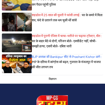
कर पैदल पहुंची पुलिस
शहडोल में 25 साल की युवती ने फांसी लगाई :
घर के कमरे में मिला
शव, फंदे से उतारने तक थम चुकी थीं सांसें
शहडोल में पुरानी रंजिश में चाचा-भतीजे पर चढ़ाया ट्रैक्टर, मौत :
घर के बाहर बैठे थे दोनों, परिजन बोले- एक्सीडेंट नहीं, सोची-
समझी हत्या; एसपी बोले- दबिश जारी
BJP अध्यक्ष की Bankipur सीट से Prashant Kishor आगे :
MP के दतिया में कांग्रेस को बढ़त, गुजरात के मंजलपुर में भाजपा
की जीत लगभग तय
विज्ञापन