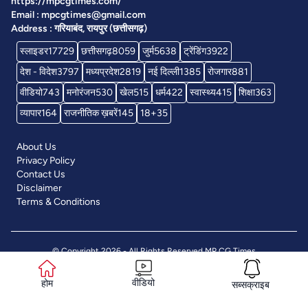
https://mpcgtimes.com/
Email : mpcgtimes@gmail.com
Address : गरियाबंद, रायपुर (छत्तीसगढ़)
स्लाइडर
17729
छत्तीसगढ़
8059
जुर्म
5638
ट्रेंडिंग
3922
देश - विदेश
3797
मध्यप्रदेश
2819
नई दिल्ली
1385
रोजगार
881
वीडियो
743
मनोरंजन
530
खेल
515
धर्म
422
स्वास्थ्य
415
शिक्षा
363
व्यापार
164
राजनीतिक ख़बरें
145
18+
35
About Us
Privacy Policy
Contact Us
Disclaimer
Terms & Conditions
© Copyright 2026 - All Rights Reserved
MP CG Times
वीडियो
होम
सब्सक्राइब