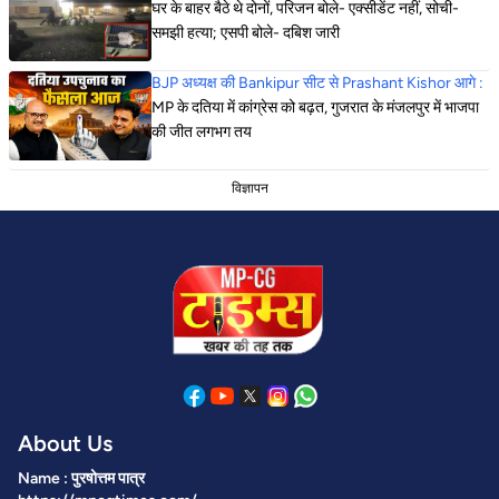
घर के बाहर बैठे थे दोनों, परिजन बोले- एक्सीडेंट नहीं, सोची-
समझी हत्या; एसपी बोले- दबिश जारी
BJP अध्यक्ष की Bankipur सीट से Prashant Kishor आगे :
MP के दतिया में कांग्रेस को बढ़त, गुजरात के मंजलपुर में भाजपा
की जीत लगभग तय
विज्ञापन
About Us
Name : पुरषोत्तम पात्र