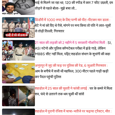
भाई से मिलने जा रहा था; 120 की स्पीड में कार 7 फीट उछली, दम
तोड़ने से पहले बोला- मुझे बचा लो...
डिंडौरी में 1000 रुपए के लिए पत्नी को पीट-पीटकर मार डाला :
बेटे ने मां को दिए थे पैसे, मांगने पर मना किया तो पति ने लात-घूसों
से तोड़ी तिल्ली; गिरफ्तार
21 साल की लड़की को 2 महीने में 5 सरकारी नौकरियां मिली :
SI,
ASI स्टेनो और पुलिस कॉन्स्टेबल परीक्षा में झंडे गाड़े, लेकिन
MBBS सीट नहीं मिला, पढ़िए शहडोल संभाग के शुभांगी की कहा
अनूपपुर में जुए की फड़ पर पुलिस की रेड, 6 जुआरी गिरफ्तार :
आम के बगीचे में सजी थी महफिल, 300 मीटर पहले गाड़ी खड़ी
कर पैदल पहुंची पुलिस
शहडोल में 25 साल की युवती ने फांसी लगाई :
घर के कमरे में मिला
शव, फंदे से उतारने तक थम चुकी थीं सांसें
शहडोल में पुरानी रंजिश में चाचा-भतीजे पर चढ़ाया ट्रैक्टर, मौत :