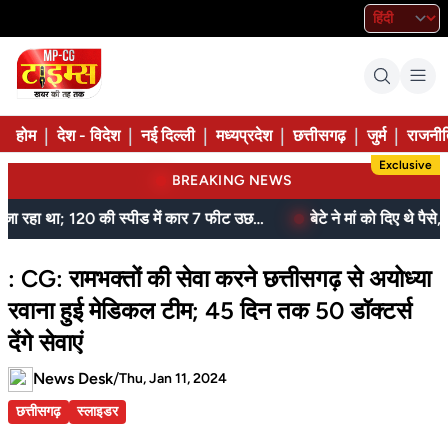
|
|
|
|
|
|
होम
देश - विदेश
नई दिल्ली
मध्यप्रदेश
छत्तीसगढ़
जुर्म
राजनीत
Exclusive
BREAKING NEWS
जेल में बंद भाई से मिलने जा रहा था; 120 की स्पीड में कार 7 फीट उछली, दम तोड़ने से पहले बोला- मुझे बचा लो...
: CG: रामभक्तों की सेवा करने छत्तीसगढ़ से अयोध्या
रवाना हुई मेडिकल टीम; 45 दिन तक 50 डॉक्टर्स
देंगे सेवाएं
News Desk
/
Thu, Jan 11, 2024
छत्तीसगढ़
स्लाइडर