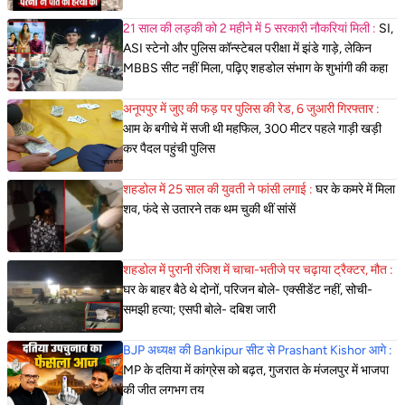
21 साल की लड़की को 2 महीने में 5 सरकारी नौकरियां मिली :
SI,
ASI स्टेनो और पुलिस कॉन्स्टेबल परीक्षा में झंडे गाड़े, लेकिन
MBBS सीट नहीं मिला, पढ़िए शहडोल संभाग के शुभांगी की कहा
अनूपपुर में जुए की फड़ पर पुलिस की रेड, 6 जुआरी गिरफ्तार :
आम के बगीचे में सजी थी महफिल, 300 मीटर पहले गाड़ी खड़ी
कर पैदल पहुंची पुलिस
शहडोल में 25 साल की युवती ने फांसी लगाई :
घर के कमरे में मिला
शव, फंदे से उतारने तक थम चुकी थीं सांसें
शहडोल में पुरानी रंजिश में चाचा-भतीजे पर चढ़ाया ट्रैक्टर, मौत :
घर के बाहर बैठे थे दोनों, परिजन बोले- एक्सीडेंट नहीं, सोची-
समझी हत्या; एसपी बोले- दबिश जारी
BJP अध्यक्ष की Bankipur सीट से Prashant Kishor आगे :
MP के दतिया में कांग्रेस को बढ़त, गुजरात के मंजलपुर में भाजपा
की जीत लगभग तय