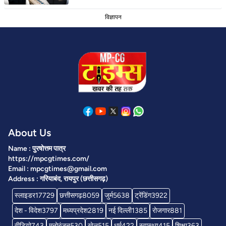
विज्ञापन
About Us
Name : पुरषोत्तम पात्र
https://mpcgtimes.com/
Email : mpcgtimes@gmail.com
Address : गरियाबंद, रायपुर (छत्तीसगढ़)
स्लाइडर
17729
छत्तीसगढ़
8059
जुर्म
5638
ट्रेंडिंग
3922
देश - विदेश
3797
मध्यप्रदेश
2819
नई दिल्ली
1385
रोजगार
881
वीडियो
743
मनोरंजन
530
खेल
515
धर्म
422
स्वास्थ्य
415
शिक्षा
363