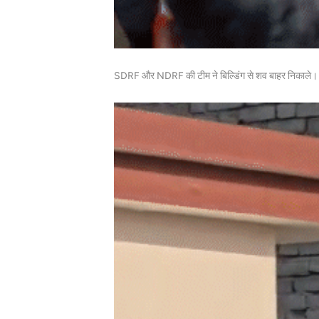
SDRF और NDRF की टीम ने बिल्डिंग से शव बाहर निकाले।