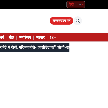
सब्सक्राइब करें
|
|
|
|
धर्म
खेल
मनोरंजन
व्यापार
18+
घर के बाहर बैठे थे दोनों, परिजन बोले- एक्सीडेंट नहीं, सोची-समझी हत्या; एसपी बोले- दबिश जारी