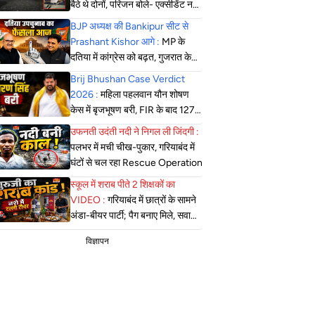
बैठे थे दोनों, परिजन बोले- एक्सीडेंट नहीं,
सोची-समझी हत्या; एसपी बोले- दबिश
BJP अध्यक्ष की Bankipur सीट से
जारी
Prashant Kishor आगे :
MP के
दतिया में कांग्रेस को बढ़त, गुजरात के
मंजलपुर में भाजपा की जीत लगभग तय
Brij Bhushan Case Verdict
2026 :
महिला पहलवान यौन शोषण
केस में बृजभूषण बरी, FIR के बाद 127
सुनवाई, कोर्ट ने सुनाया फैसला
उफनती उदंती नदी ने निगल ली जिंदगी :
पलभर में मची चीख-पुकार, गरियाबंद में
घंटों से चल रहा Rescue Operation
स्कूल में शराब पीते 2 शिक्षकों का
VIDEO :
गरियाबंद में छात्रों के सामने
अंडा-बीयर पार्टी; पैग बनाए मिले, सवाल
पूछने पर कहा- गेट आउट
विज्ञापन