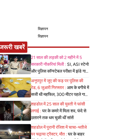
विज्ञापन
विज्ञापन
जरूरी खबरें
21 साल की लड़की को 2 महीने में 5
सरकारी नौकरियां मिली :
SI, ASI स्टेनो
और पुलिस कॉन्स्टेबल परीक्षा में झंडे गाड़े,
लेकिन MBBS सीट नहीं मिला, पढ़िए
अनूपपुर में जुए की फड़ पर पुलिस की
शहडोल संभाग के शुभांगी की कहा
रेड, 6 जुआरी गिरफ्तार :
आम के बगीचे में
सजी थी महफिल, 300 मीटर पहले गाड़ी
खड़ी कर पैदल पहुंची पुलिस
शहडोल में 25 साल की युवती ने फांसी
लगाई :
घर के कमरे में मिला शव, फंदे से
उतारने तक थम चुकी थीं सांसें
शहडोल में पुरानी रंजिश में चाचा-भतीजे
पर चढ़ाया ट्रैक्टर, मौत :
घर के बाहर