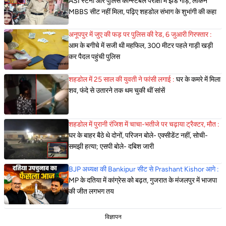
ASI स्टेनो और पुलिस कॉन्स्टेबल परीक्षा में झंडे गाड़े, लेकिन
MBBS सीट नहीं मिला, पढ़िए शहडोल संभाग के शुभांगी की कहा
अनूपपुर में जुए की फड़ पर पुलिस की रेड, 6 जुआरी गिरफ्तार :
आम के बगीचे में सजी थी महफिल, 300 मीटर पहले गाड़ी खड़ी
कर पैदल पहुंची पुलिस
शहडोल में 25 साल की युवती ने फांसी लगाई :
घर के कमरे में मिला
शव, फंदे से उतारने तक थम चुकी थीं सांसें
शहडोल में पुरानी रंजिश में चाचा-भतीजे पर चढ़ाया ट्रैक्टर, मौत :
घर के बाहर बैठे थे दोनों, परिजन बोले- एक्सीडेंट नहीं, सोची-
समझी हत्या; एसपी बोले- दबिश जारी
BJP अध्यक्ष की Bankipur सीट से Prashant Kishor आगे :
MP के दतिया में कांग्रेस को बढ़त, गुजरात के मंजलपुर में भाजपा
की जीत लगभग तय
विज्ञापन