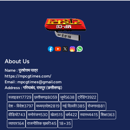
About Us
Name : पुरषोत्तम पात्र
https://mpcgtimes.com/
Email : mpcgtimes@gmail.com
Address : गरियाबंद, रायपुर (छत्तीसगढ़)
स्लाइडर
17729
छत्तीसगढ़
8059
जुर्म
5638
ट्रेंडिंग
3922
देश - विदेश
3797
मध्यप्रदेश
2819
नई दिल्ली
1385
रोजगार
881
वीडियो
743
मनोरंजन
530
खेल
515
धर्म
422
स्वास्थ्य
415
शिक्षा
363
व्यापार
164
राजनीतिक ख़बरें
145
18+
35