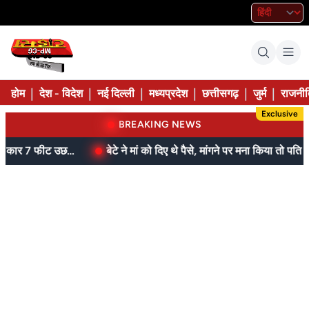
|
|
|
|
|
|
होम
देश - विदेश
नई दिल्ली
मध्यप्रदेश
छत्तीसगढ़
जुर्म
राजनीत
Exclusive
BREAKING NEWS
बेटे ने मां को दिए थे पैसे, मांगने पर मना किया तो पति ने लात-घूसों से तोड़ी तिल्ली; गिरफ्तार