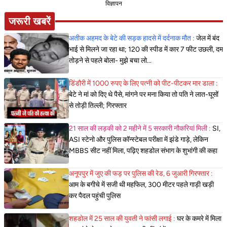
विज्ञापन
जरूरी खबरें
अतीक अहमद के बेटे की सड़क हादसे में दर्दनाक मौत :
जेल में बंद
भाई से मिलने जा रहा था; 120 की स्पीड में कार 7 फीट उछली, दम
तोड़ने से पहले बोला- मुझे बचा लो...
डिंडौरी में 1000 रुपए के लिए पत्नी को पीट-पीटकर मार डाला :
बेटे ने मां को दिए थे पैसे, मांगने पर मना किया तो पति ने लात-घूसों
से तोड़ी तिल्ली; गिरफ्तार
21 साल की लड़की को 2 महीने में 5 सरकारी नौकरियां मिली :
SI,
ASI स्टेनो और पुलिस कॉन्स्टेबल परीक्षा में झंडे गाड़े, लेकिन
MBBS सीट नहीं मिला, पढ़िए शहडोल संभाग के शुभांगी की कहा
अनूपपुर में जुए की फड़ पर पुलिस की रेड, 6 जुआरी गिरफ्तार :
आम के बगीचे में सजी थी महफिल, 300 मीटर पहले गाड़ी खड़ी
कर पैदल पहुंची पुलिस
शहडोल में 25 साल की युवती ने फांसी लगाई :
घर के कमरे में मिला