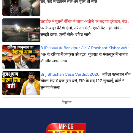
शव, फंदे से उतारने तक थम चुकी थीं सांसें
शहडोल में पुरानी रंजिश में चाचा-भतीजे पर चढ़ाया ट्रैक्टर, मौत :
घर के बाहर बैठे थे दोनों, परिजन बोले- एक्सीडेंट नहीं, सोची-
समझी हत्या; एसपी बोले- दबिश जारी
BJP अध्यक्ष की Bankipur सीट से Prashant Kishor आगे :
MP के दतिया में कांग्रेस को बढ़त, गुजरात के मंजलपुर में भाजपा
की जीत लगभग तय
Brij Bhushan Case Verdict 2026 :
महिला पहलवान यौन
शोषण केस में बृजभूषण बरी, FIR के बाद 127 सुनवाई, कोर्ट ने
सुनाया फैसला
विज्ञापन