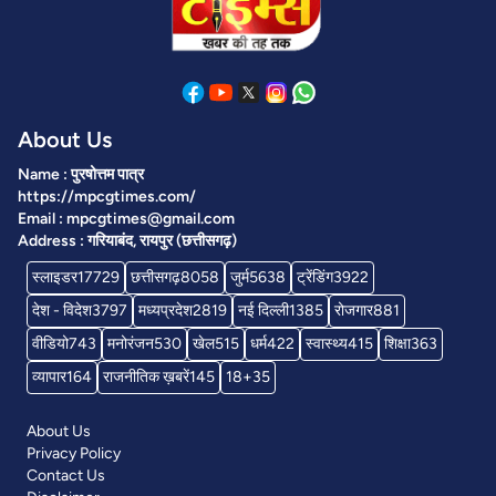
About Us
Name : पुरषोत्तम पात्र
https://mpcgtimes.com/
Email : mpcgtimes@gmail.com
Address : गरियाबंद, रायपुर (छत्तीसगढ़)
स्लाइडर
17729
छत्तीसगढ़
8058
जुर्म
5638
ट्रेंडिंग
3922
देश - विदेश
3797
मध्यप्रदेश
2819
नई दिल्ली
1385
रोजगार
881
वीडियो
743
मनोरंजन
530
खेल
515
धर्म
422
स्वास्थ्य
415
शिक्षा
363
व्यापार
164
राजनीतिक ख़बरें
145
18+
35
About Us
Privacy Policy
Contact Us