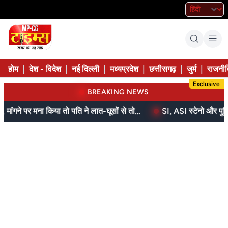
|
|
|
|
|
|
होम
देश - विदेश
नई दिल्ली
मध्यप्रदेश
छत्तीसगढ़
जुर्म
राजनीत
Exclusive
BREAKING NEWS
बेटे ने मां को दिए थे पैसे, मांगने पर मना किया तो पति ने लात-घूसों से तोड़ी तिल्ली; गिरफ्तार