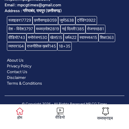
Email : mpcgtimes@gmail.com
Address : गरियाबंद, रायपुर (छत्तीसगढ़)
स्लाइडर
17729
छत्तीसगढ़
8059
जुर्म
5638
ट्रेंडिंग
3922
देश - विदेश
3797
मध्यप्रदेश
2819
नई दिल्ली
1385
रोजगार
881
वीडियो
743
मनोरंजन
530
खेल
515
धर्म
422
स्वास्थ्य
415
शिक्षा
363
व्यापार
164
राजनीतिक ख़बरें
145
18+
35
About Us
Privacy Policy
Contact Us
Disclaimer
Terms & Conditions
© Copyright 2026 - All Rights Reserved
MP CG Times
वीडियो
होम
सब्सक्राइब