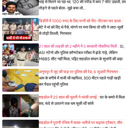
भाई से मिलने जा रहा था; 120 की स्पीड में कार 7 फीट उछली, दम
तोड़ने से पहले बोला- मुझे बचा लो...
डिंडौरी में 1000 रुपए के लिए पत्नी को पीट-पीटकर मार डाला :
बेटे ने मां को दिए थे पैसे, मांगने पर मना किया तो पति ने लात-घूसों
से तोड़ी तिल्ली; गिरफ्तार
21 साल की लड़की को 2 महीने में 5 सरकारी नौकरियां मिली :
SI,
ASI स्टेनो और पुलिस कॉन्स्टेबल परीक्षा में झंडे गाड़े, लेकिन
MBBS सीट नहीं मिला, पढ़िए शहडोल संभाग के शुभांगी की कहा
अनूपपुर में जुए की फड़ पर पुलिस की रेड, 6 जुआरी गिरफ्तार :
आम के बगीचे में सजी थी महफिल, 300 मीटर पहले गाड़ी खड़ी
कर पैदल पहुंची पुलिस
शहडोल में 25 साल की युवती ने फांसी लगाई :
घर के कमरे में मिला
शव, फंदे से उतारने तक थम चुकी थीं सांसें
शहडोल में पुरानी रंजिश में चाचा-भतीजे पर चढ़ाया ट्रैक्टर, मौत :