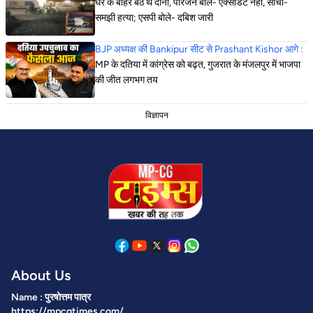
घर के बाहर बैठे थे दोनों, परिजन बोले- एक्सीडेंट नहीं, सोची-
समझी हत्या; एसपी बोले- दबिश जारी
BJP अध्यक्ष की Bankipur सीट से Prashant Kishor आगे :
MP के दतिया में कांग्रेस को बढ़त, गुजरात के मंजलपुर में भाजपा
की जीत लगभग तय
विज्ञापन
About Us
Name : पुरषोत्तम पात्र
https://mpcgtimes.com/