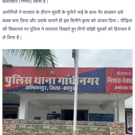
बलात्कार (गैंगरेप) किया है।
आरोपियों ने वारदात के दौरान युवती के फुफेरे भाई के हाथ-पैर बांधकर उसे
बंधक बना लिया और उसके सामने ही इस घिनौने कृत्य को अंजाम दिया। पीड़िता
की शिकायत पर पुलिस ने तत्परता दिखाते हुए तीनों संदेही युवकों को हिरासत में
ले लिया है।