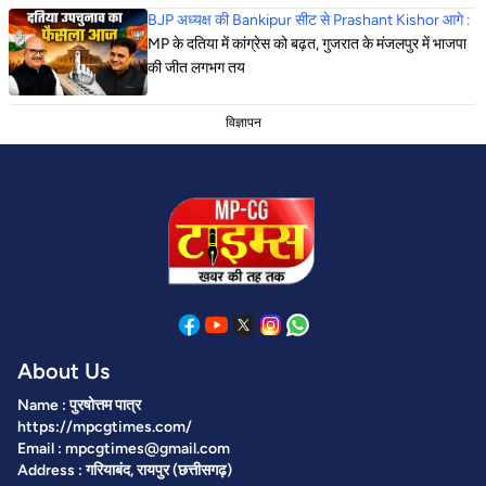
BJP अध्यक्ष की Bankipur सीट से Prashant Kishor आगे :
MP के दतिया में कांग्रेस को बढ़त, गुजरात के मंजलपुर में भाजपा
की जीत लगभग तय
विज्ञापन
About Us
Name : पुरषोत्तम पात्र
https://mpcgtimes.com/
Email : mpcgtimes@gmail.com
Address : गरियाबंद, रायपुर (छत्तीसगढ़)