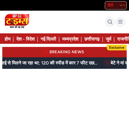
|
|
|
|
|
|
होम
देश - विदेश
नई दिल्ली
मध्यप्रदेश
छत्तीसगढ़
जुर्म
राजनीत
Exclusive
BREAKING NEWS
जेल में बंद भाई से मिलने जा रहा था; 120 की स्पीड में कार 7 फीट उछली, दम तोड़ने से पहले बोला- मुझे बचा लो...