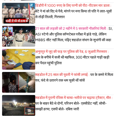
डिंडौरी में 1000 रुपए के लिए पत्नी को पीट-पीटकर मार डाला :
बेटे ने मां को दिए थे पैसे, मांगने पर मना किया तो पति ने लात-घूसों
से तोड़ी तिल्ली; गिरफ्तार
21 साल की लड़की को 2 महीने में 5 सरकारी नौकरियां मिली :
SI,
ASI स्टेनो और पुलिस कॉन्स्टेबल परीक्षा में झंडे गाड़े, लेकिन
MBBS सीट नहीं मिला, पढ़िए शहडोल संभाग के शुभांगी की कहा
अनूपपुर में जुए की फड़ पर पुलिस की रेड, 6 जुआरी गिरफ्तार :
आम के बगीचे में सजी थी महफिल, 300 मीटर पहले गाड़ी खड़ी
कर पैदल पहुंची पुलिस
शहडोल में 25 साल की युवती ने फांसी लगाई :
घर के कमरे में मिला
शव, फंदे से उतारने तक थम चुकी थीं सांसें
शहडोल में पुरानी रंजिश में चाचा-भतीजे पर चढ़ाया ट्रैक्टर, मौत :
घर के बाहर बैठे थे दोनों, परिजन बोले- एक्सीडेंट नहीं, सोची-
समझी हत्या; एसपी बोले- दबिश जारी