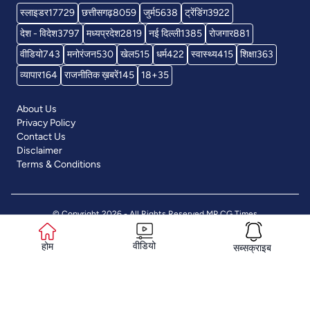
स्लाइडर
17729
छत्तीसगढ़
8059
जुर्म
5638
ट्रेंडिंग
3922
देश - विदेश
3797
मध्यप्रदेश
2819
नई दिल्ली
1385
रोजगार
881
वीडियो
743
मनोरंजन
530
खेल
515
धर्म
422
स्वास्थ्य
415
शिक्षा
363
व्यापार
164
राजनीतिक ख़बरें
145
18+
35
About Us
Privacy Policy
Contact Us
Disclaimer
Terms & Conditions
© Copyright 2026 - All Rights Reserved
MP CG Times
वीडियो
होम
सब्सक्राइब