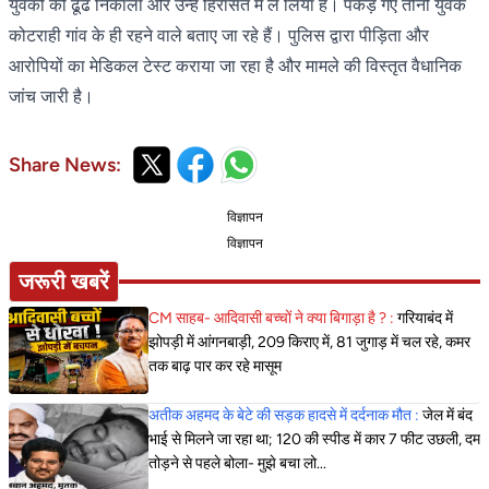
युवकों को ढूंढ निकाला और उन्हें हिरासत में ले लिया है। पकड़े गए तीनों युवक
कोटराही गांव के ही रहने वाले बताए जा रहे हैं। पुलिस द्वारा पीड़िता और
आरोपियों का मेडिकल टेस्ट कराया जा रहा है और मामले की विस्तृत वैधानिक
जांच जारी है।
Share News:
विज्ञापन
विज्ञापन
जरूरी खबरें
CM साहब- आदिवासी बच्चों ने क्या बिगाड़ा है ? :
गरियाबंद में
झोपड़ी में आंगनबाड़ी, 209 किराए में, 81 जुगाड़ में चल रहे, कमर
तक बाढ़ पार कर रहे मासूम
अतीक अहमद के बेटे की सड़क हादसे में दर्दनाक मौत :
जेल में बंद
भाई से मिलने जा रहा था; 120 की स्पीड में कार 7 फीट उछली, दम
तोड़ने से पहले बोला- मुझे बचा लो...