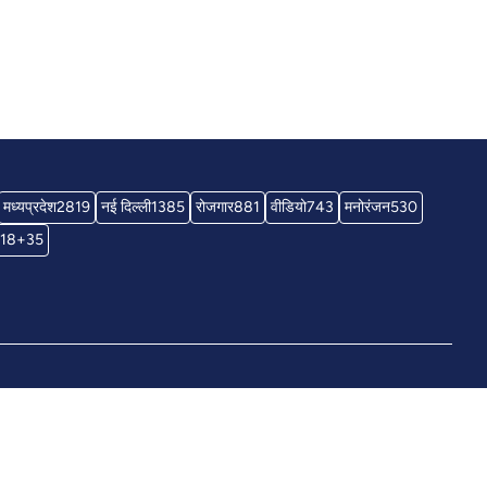
मध्यप्रदेश
2819
नई दिल्ली
1385
रोजगार
881
वीडियो
743
मनोरंजन
530
18+
35