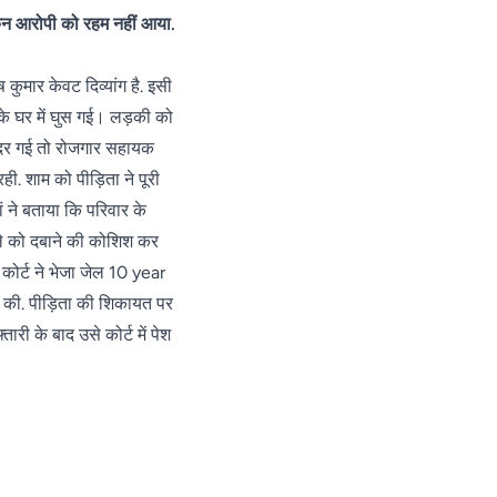
परिजन
पैदल
बढ़त,
ेकिन आरोपी को रहम नहीं आया.
बोले-
पहुंची
गुजरात के
एक्सीडेंट
पुलिस
मंजलपुर में
नहीं,
ुमार केवट दिव्यांग है. इसी
भाजपा की
सोची-
जीत लगभग
के घर में घुस गई। लड़की को
समझी
तय
ंदर गई तो रोजगार सहायक
हत्या;
एसपी
. शाम को पीड़िता ने पूरी
बोले-
ने बताया कि परिवार के
दबिश
मले को दबाने की कोशिश कर
जारी
 कोर्ट ने भेजा जेल 10 year
ई की. पीड़िता की शिकायत पर
ी के बाद उसे कोर्ट में पेश