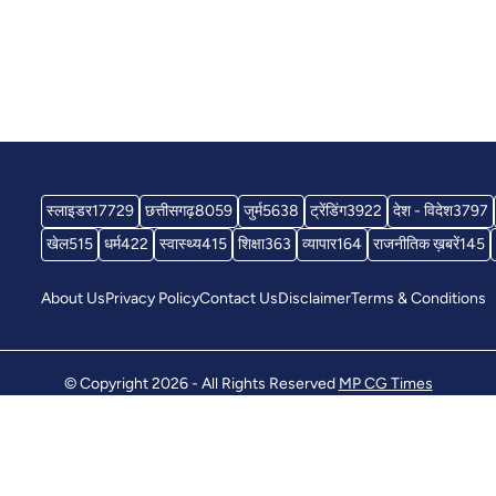
स्लाइडर
17729
छत्तीसगढ़
8059
जुर्म
5638
ट्रेंडिंग
3922
देश - विदेश
3797
खेल
515
धर्म
422
स्वास्थ्य
415
शिक्षा
363
व्यापार
164
राजनीतिक ख़बरें
145
About Us
Privacy Policy
Contact Us
Disclaimer
Terms & Conditions
© Copyright 2026 - All Rights Reserved
MP CG Times