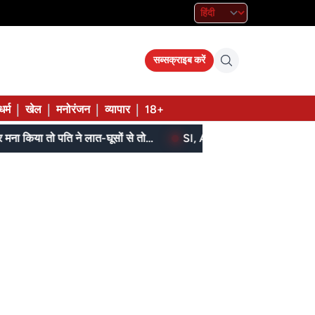
सब्सक्राइब करें
|
|
|
|
धर्म
खेल
मनोरंजन
व्यापार
18+
बेटे ने मां को दिए थे पैसे, मांगने पर मना किया तो पति ने लात-घूसों से तोड़ी तिल्ली; गिरफ्तार