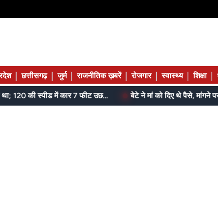
|
|
|
|
|
|
|
्रदेश
छत्तीसगढ़
जुर्म
राजनीतिक ख़बरें
रोजगार
स्वास्थ्य
शिक्षा
जेल में बंद भाई से मिलने जा रहा था; 120 की स्पीड में कार 7 फीट उछली, दम तोड़ने से पहले बोला- मुझे बचा लो...