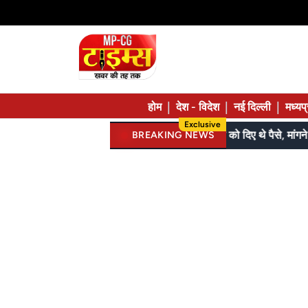
|
|
|
होम
देश - विदेश
नई दिल्ली
मध्यप
Exclusive
जेल में बंद भाई से मिलने जा रहा था; 120 की स्पीड में कार 7 फीट उछली, दम तोड़ने से पहले बोला- मुझे बचा लो...
BREAKING NEWS