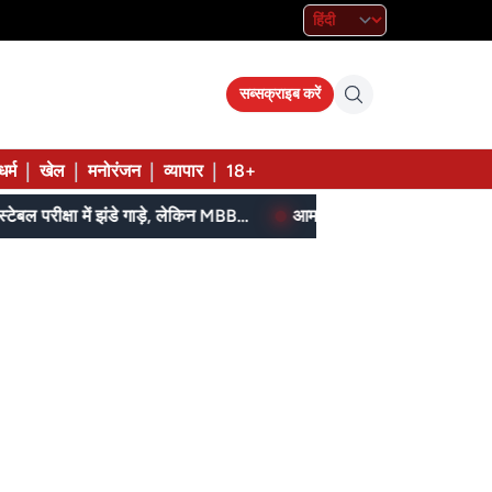
सब्सक्राइब करें
|
|
|
|
धर्म
खेल
मनोरंजन
व्यापार
18+
SI, ASI स्टेनो और पुलिस कॉन्स्टेबल परीक्षा में झंडे गाड़े, लेकिन MBBS सीट नहीं मिला, पढ़िए शहडोल संभाग के शुभांगी की कहा