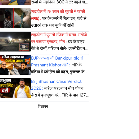
सजी थी महफिल, 300 मीटर पहले गाड़ी
खड़ी कर पैदल पहुंची पुलिस
शहडोल में 25 साल की युवती ने फांसी
लगाई :
घर के कमरे में मिला शव, फंदे से
उतारने तक थम चुकी थीं सांसें
शहडोल में पुरानी रंजिश में चाचा-भतीजे
पर चढ़ाया ट्रैक्टर, मौत :
घर के बाहर
बैठे थे दोनों, परिजन बोले- एक्सीडेंट नहीं,
सोची-समझी हत्या; एसपी बोले- दबिश
BJP अध्यक्ष की Bankipur सीट से
जारी
Prashant Kishor आगे :
MP के
दतिया में कांग्रेस को बढ़त, गुजरात के
मंजलपुर में भाजपा की जीत लगभग तय
Brij Bhushan Case Verdict
2026 :
महिला पहलवान यौन शोषण
केस में बृजभूषण बरी, FIR के बाद 127
सुनवाई, कोर्ट ने सुनाया फैसला
विज्ञापन