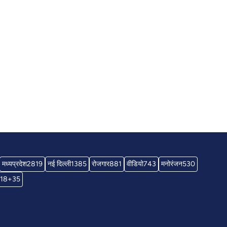
मध्यप्रदेश
2819
नई दिल्ली
1385
रोजगार
881
वीडियो
743
मनोरंजन
530
18+
35