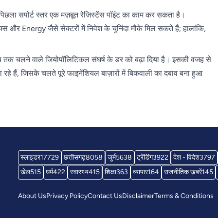
िछला सपोर्ट स्तर एक मज़बूत रेजिस्टेंस पॉइंट का काम कर सकता है।
 Energy जैसे सेक्टरों में निवेश के चुनिंदा मौके मिल सकते हैं; हालांकि,
े समय तक चलने वाले जियोपॉलिटिकल संघर्ष के डर को बढ़ा दिया है। इसकी वजह से
े हैं, जिसके चलते पूरे फाइनेंशियल बाज़ारों में बिकवाली का दबाव बना हुआ
स्लाइडर
17729
छत्तीसगढ़
8058
जुर्म
5638
ट्रेंडिंग
3922
देश - विदेश
3797
खेल
515
धर्म
422
स्वास्थ्य
415
शिक्षा
363
व्यापार
164
राजनीतिक ख़बरें
145
About Us
Privacy Policy
Contact Us
Disclaimer
Terms & Conditions