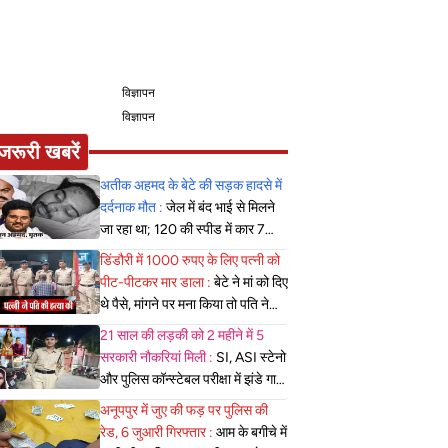
विज्ञापन
विज्ञापन
जरूरी खबरें
अतीक अहमद के बेटे की सड़क हादसे में
दर्दनाक मौत :
जेल में बंद भाई से मिलने
जा रहा था; 120 की स्पीड में कार 7
फीट उछली, दम तोड़ने से पहले बोला-
डिंडौरी में 1000 रुपए के लिए पत्नी को
मुझे बचा लो...
पीट-पीटकर मार डाला :
बेटे ने मां को दिए
थे पैसे, मांगने पर मना किया तो पति ने
लात-घूसों से तोड़ी तिल्ली; गिरफ्तार
21 साल की लड़की को 2 महीने में 5
सरकारी नौकरियां मिली :
SI, ASI स्टेनो
और पुलिस कॉन्स्टेबल परीक्षा में झंडे गाड़े,
लेकिन MBBS सीट नहीं मिला, पढ़िए
अनूपपुर में जुए की फड़ पर पुलिस की
शहडोल संभाग के शुभांगी की कहा
रेड, 6 जुआरी गिरफ्तार :
आम के बगीचे में