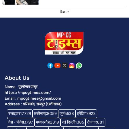
विज्ञापन
About Us
Name : पुरषोत्तम पात्र
https://mpcgtimes.com/
Email : mpcgtimes@gmail.com
Address : गरियाबंद, रायपुर (छत्तीसगढ़)
स्लाइडर
17729
छत्तीसगढ़
8059
जुर्म
5638
ट्रेंडिंग
3922
देश - विदेश
3797
मध्यप्रदेश
2819
नई दिल्ली
1385
रोजगार
881