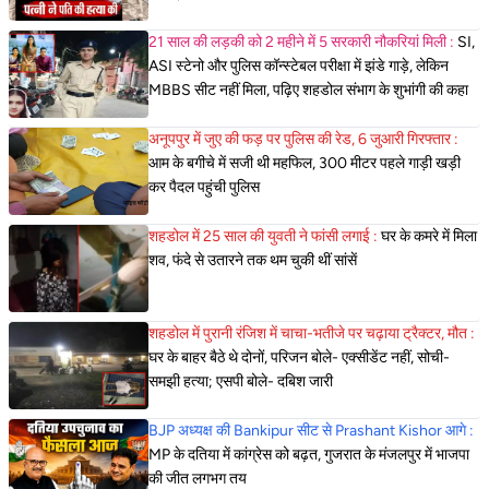
21 साल की लड़की को 2 महीने में 5 सरकारी नौकरियां मिली :
SI,
ASI स्टेनो और पुलिस कॉन्स्टेबल परीक्षा में झंडे गाड़े, लेकिन
MBBS सीट नहीं मिला, पढ़िए शहडोल संभाग के शुभांगी की कहा
अनूपपुर में जुए की फड़ पर पुलिस की रेड, 6 जुआरी गिरफ्तार :
आम के बगीचे में सजी थी महफिल, 300 मीटर पहले गाड़ी खड़ी
कर पैदल पहुंची पुलिस
शहडोल में 25 साल की युवती ने फांसी लगाई :
घर के कमरे में मिला
शव, फंदे से उतारने तक थम चुकी थीं सांसें
शहडोल में पुरानी रंजिश में चाचा-भतीजे पर चढ़ाया ट्रैक्टर, मौत :
घर के बाहर बैठे थे दोनों, परिजन बोले- एक्सीडेंट नहीं, सोची-
समझी हत्या; एसपी बोले- दबिश जारी
BJP अध्यक्ष की Bankipur सीट से Prashant Kishor आगे :
MP के दतिया में कांग्रेस को बढ़त, गुजरात के मंजलपुर में भाजपा
की जीत लगभग तय