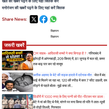
खेल की खबरें पढ़ने के लिए यहां क्लिक करें
मनोरंजन की खबरें पढ़ने के लिए यहां करें क्लिक
Share News:
विज्ञापन
विज्ञापन
जरूरी खबरें
CM साहब- आदिवासी बच्चों ने क्या बिगाड़ा है ? :
गरियाबंद में
झोपड़ी में आंगनबाड़ी, 209 किराए में, 81 जुगाड़ में चल रहे, कमर
तक बाढ़ पार कर रहे मासूम
अतीक अहमद के बेटे की सड़क हादसे में दर्दनाक मौत :
जेल में बंद
भाई से मिलने जा रहा था; 120 की स्पीड में कार 7 फीट उछली, दम
तोड़ने से पहले बोला- मुझे बचा लो...
डिंडौरी में 1000 रुपए के लिए पत्नी को पीट-पीटकर मार डाला :
बेटे ने मां को दिए थे पैसे, मांगने पर मना किया तो पति ने लात-घूसों
से तोड़ी तिल्ली; गिरफ्तार