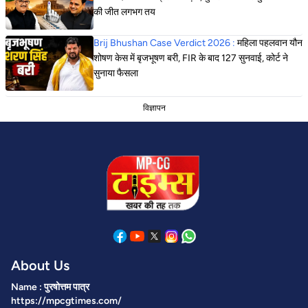
की जीत लगभग तय
Brij Bhushan Case Verdict 2026 :
महिला पहलवान यौन
शोषण केस में बृजभूषण बरी, FIR के बाद 127 सुनवाई, कोर्ट ने
सुनाया फैसला
विज्ञापन
About Us
Name : पुरषोत्तम पात्र
https://mpcgtimes.com/