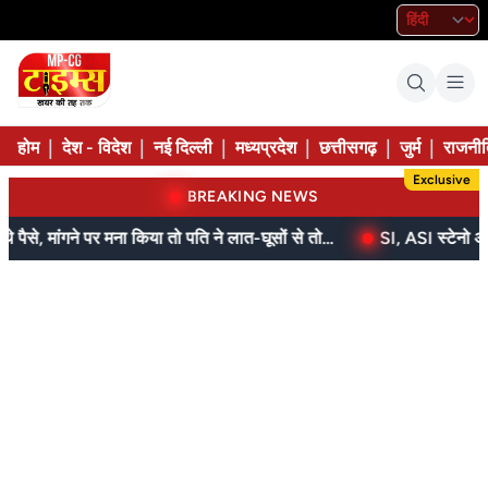
|
|
|
|
|
|
होम
देश - विदेश
नई दिल्ली
मध्यप्रदेश
छत्तीसगढ़
जुर्म
राजनीत
Exclusive
BREAKING NEWS
बेटे ने मां को दिए थे पैसे, मांगने पर मना किया तो पति ने लात-घूसों से तोड़ी तिल्ली; गिरफ्तार