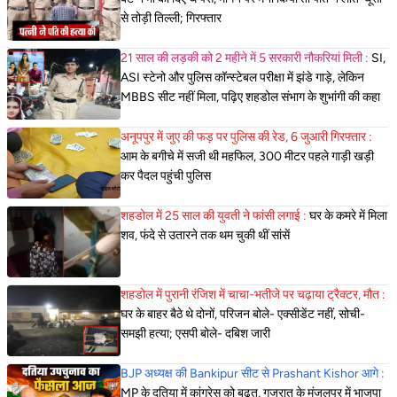
से तोड़ी तिल्ली; गिरफ्तार
21 साल की लड़की को 2 महीने में 5 सरकारी नौकरियां मिली :
SI,
ASI स्टेनो और पुलिस कॉन्स्टेबल परीक्षा में झंडे गाड़े, लेकिन
MBBS सीट नहीं मिला, पढ़िए शहडोल संभाग के शुभांगी की कहा
अनूपपुर में जुए की फड़ पर पुलिस की रेड, 6 जुआरी गिरफ्तार :
आम के बगीचे में सजी थी महफिल, 300 मीटर पहले गाड़ी खड़ी
कर पैदल पहुंची पुलिस
शहडोल में 25 साल की युवती ने फांसी लगाई :
घर के कमरे में मिला
शव, फंदे से उतारने तक थम चुकी थीं सांसें
शहडोल में पुरानी रंजिश में चाचा-भतीजे पर चढ़ाया ट्रैक्टर, मौत :
घर के बाहर बैठे थे दोनों, परिजन बोले- एक्सीडेंट नहीं, सोची-
समझी हत्या; एसपी बोले- दबिश जारी
BJP अध्यक्ष की Bankipur सीट से Prashant Kishor आगे :
MP के दतिया में कांग्रेस को बढ़त, गुजरात के मंजलपुर में भाजपा