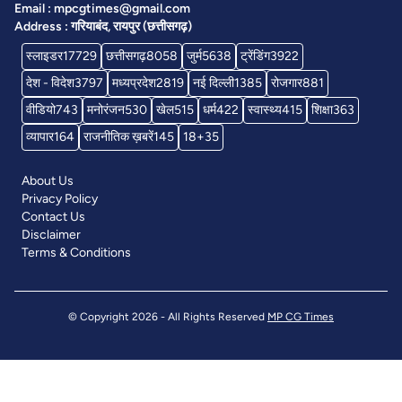
Email : mpcgtimes@gmail.com
Address : गरियाबंद, रायपुर (छत्तीसगढ़)
स्लाइडर
17729
छत्तीसगढ़
8058
जुर्म
5638
ट्रेंडिंग
3922
देश - विदेश
3797
मध्यप्रदेश
2819
नई दिल्ली
1385
रोजगार
881
वीडियो
743
मनोरंजन
530
खेल
515
धर्म
422
स्वास्थ्य
415
शिक्षा
363
व्यापार
164
राजनीतिक ख़बरें
145
18+
35
About Us
Privacy Policy
Contact Us
Disclaimer
Terms & Conditions
© Copyright 2026 - All Rights Reserved
MP CG Times