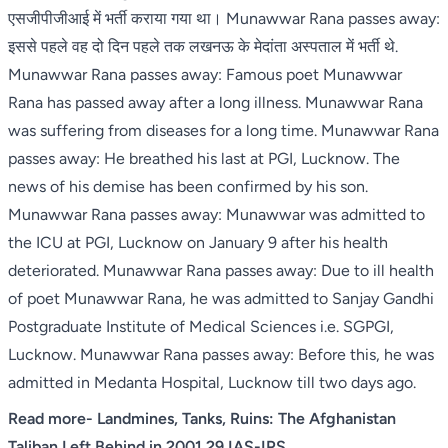
एसजीपीजीआई में भर्ती कराया गया था। Munawwar Rana passes away:
इससे पहले वह दो दिन पहले तक लखनऊ के मेदांता अस्पताल में भर्ती थे.
Munawwar Rana passes away: Famous poet Munawwar
Rana has passed away after a long illness. Munawwar Rana
was suffering from diseases for a long time. Munawwar Rana
passes away: He breathed his last at PGI, Lucknow. The
news of his demise has been confirmed by his son.
Munawwar Rana passes away: Munawwar was admitted to
the ICU at PGI, Lucknow on January 9 after his health
deteriorated. Munawwar Rana passes away: Due to ill health
of poet Munawwar Rana, he was admitted to Sanjay Gandhi
Postgraduate Institute of Medical Sciences i.e. SGPGI,
Lucknow. Munawwar Rana passes away: Before this, he was
admitted in Medanta Hospital, Lucknow till two days ago.
Read more-
Landmines, Tanks, Ruins: The Afghanistan
Taliban Left Behind in 2001 29 IAS-IPS