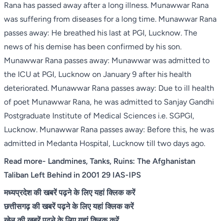
Rana has passed away after a long illness. Munawwar Rana
was suffering from diseases for a long time. Munawwar Rana
passes away: He breathed his last at PGI, Lucknow. The
news of his demise has been confirmed by his son.
Munawwar Rana passes away: Munawwar was admitted to
the ICU at PGI, Lucknow on January 9 after his health
deteriorated. Munawwar Rana passes away: Due to ill health
of poet Munawwar Rana, he was admitted to Sanjay Gandhi
Postgraduate Institute of Medical Sciences i.e. SGPGI,
Lucknow. Munawwar Rana passes away: Before this, he was
admitted in Medanta Hospital, Lucknow till two days ago.
Read more-
Landmines, Tanks, Ruins: The Afghanistan
Taliban Left Behind in 2001 29 IAS-IPS
मध्यप्रदेश की खबरें पढ़ने के लिए यहां क्लिक करें
छत्तीसगढ़ की खबरें पढ़ने के लिए यहां क्लिक करें
खेल की खबरें पढ़ने के लिए यहां क्लिक करें