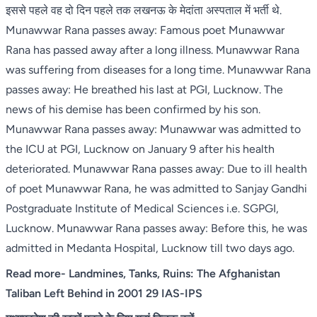
इससे पहले वह दो दिन पहले तक लखनऊ के मेदांता अस्पताल में भर्ती थे.
Munawwar Rana passes away: Famous poet Munawwar
Rana has passed away after a long illness. Munawwar Rana
was suffering from diseases for a long time. Munawwar Rana
passes away: He breathed his last at PGI, Lucknow. The
news of his demise has been confirmed by his son.
Munawwar Rana passes away: Munawwar was admitted to
the ICU at PGI, Lucknow on January 9 after his health
deteriorated. Munawwar Rana passes away: Due to ill health
of poet Munawwar Rana, he was admitted to Sanjay Gandhi
Postgraduate Institute of Medical Sciences i.e. SGPGI,
Lucknow. Munawwar Rana passes away: Before this, he was
admitted in Medanta Hospital, Lucknow till two days ago.
Read more-
Landmines, Tanks, Ruins: The Afghanistan
Taliban Left Behind in 2001 29 IAS-IPS