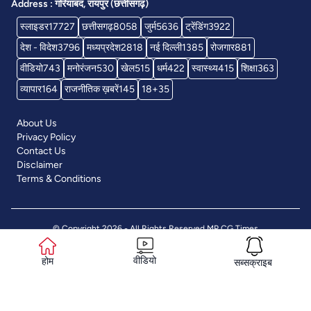
Address : गरियाबंद, रायपुर (छत्तीसगढ़)
स्लाइडर
17727
छत्तीसगढ़
8058
जुर्म
5636
ट्रेंडिंग
3922
देश - विदेश
3796
मध्यप्रदेश
2818
नई दिल्ली
1385
रोजगार
881
वीडियो
743
मनोरंजन
530
खेल
515
धर्म
422
स्वास्थ्य
415
शिक्षा
363
व्यापार
164
राजनीतिक ख़बरें
145
18+
35
About Us
Privacy Policy
Contact Us
Disclaimer
Terms & Conditions
© Copyright 2026 - All Rights Reserved
MP CG Times
वीडियो
होम
सब्सक्राइब