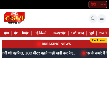
|
|
|
|
|
|
होम
देश - विदेश
नई दिल्ली
मध्यप्रदेश
छत्तीसगढ़
जुर्म
राजनीत
Exclusive
BREAKING NEWS
आम के बगीचे में सजी थी महफिल, 300 मीटर पहले गाड़ी खड़ी कर पैदल पहुंची पुलिस
घर के कमरे में मिला शव,