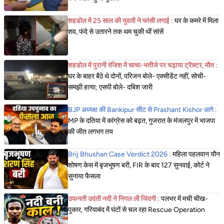
शहडोल में 25 साल की युवती ने फांसी लगाई :
घर के कमरे में मिला
शव, फंदे से उतारने तक थम चुकी थीं सांसें
शहडोल में पुरानी रंजिश में चाचा-भतीजे पर चढ़ाया ट्रैक्टर, मौत :
घर के बाहर बैठे थे दोनों, परिजन बोले- एक्सीडेंट नहीं, सोची-
समझी हत्या; एसपी बोले- दबिश जारी
BJP अध्यक्ष की Bankipur सीट से Prashant Kishor आगे :
MP के दतिया में कांग्रेस को बढ़त, गुजरात के मंजलपुर में भाजपा
की जीत लगभग तय
Brij Bhushan Case Verdict 2026 :
महिला पहलवान यौन
शोषण केस में बृजभूषण बरी, FIR के बाद 127 सुनवाई, कोर्ट ने
सुनाया फैसला
उफनती उदंती नदी ने निगल ली जिंदगी :
पलभर में मची चीख-
पुकार, गरियाबंद में घंटों से चल रहा Rescue Operation