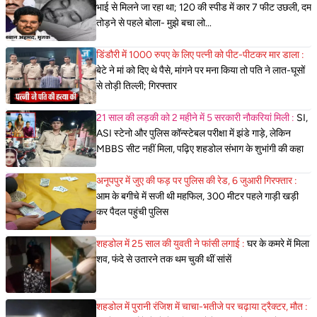
भाई से मिलने जा रहा था; 120 की स्पीड में कार 7 फीट उछली, दम
तोड़ने से पहले बोला- मुझे बचा लो...
डिंडौरी में 1000 रुपए के लिए पत्नी को पीट-पीटकर मार डाला :
बेटे ने मां को दिए थे पैसे, मांगने पर मना किया तो पति ने लात-घूसों
से तोड़ी तिल्ली; गिरफ्तार
21 साल की लड़की को 2 महीने में 5 सरकारी नौकरियां मिली :
SI,
ASI स्टेनो और पुलिस कॉन्स्टेबल परीक्षा में झंडे गाड़े, लेकिन
MBBS सीट नहीं मिला, पढ़िए शहडोल संभाग के शुभांगी की कहा
अनूपपुर में जुए की फड़ पर पुलिस की रेड, 6 जुआरी गिरफ्तार :
आम के बगीचे में सजी थी महफिल, 300 मीटर पहले गाड़ी खड़ी
कर पैदल पहुंची पुलिस
शहडोल में 25 साल की युवती ने फांसी लगाई :
घर के कमरे में मिला
शव, फंदे से उतारने तक थम चुकी थीं सांसें
शहडोल में पुरानी रंजिश में चाचा-भतीजे पर चढ़ाया ट्रैक्टर, मौत :