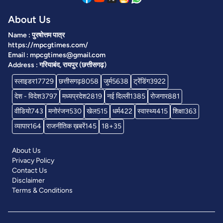
About Us
Name : पुरषोत्तम पात्र
https://mpcgtimes.com/
Email : mpcgtimes@gmail.com
Address : गरियाबंद, रायपुर (छत्तीसगढ़)
स्लाइडर
17729
छत्तीसगढ़
8058
जुर्म
5638
ट्रेंडिंग
3922
देश - विदेश
3797
मध्यप्रदेश
2819
नई दिल्ली
1385
रोजगार
881
वीडियो
743
मनोरंजन
530
खेल
515
धर्म
422
स्वास्थ्य
415
शिक्षा
363
व्यापार
164
राजनीतिक ख़बरें
145
18+
35
About Us
Privacy Policy
Contact Us
Disclaimer
Terms & Conditions