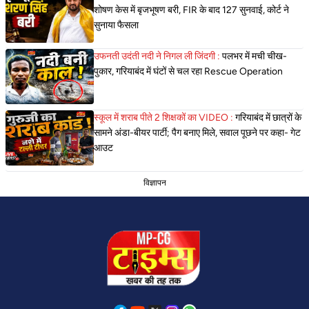
शोषण केस में बृजभूषण बरी, FIR के बाद 127 सुनवाई, कोर्ट ने
सुनाया फैसला
उफनती उदंती नदी ने निगल ली जिंदगी :
पलभर में मची चीख-
पुकार, गरियाबंद में घंटों से चल रहा Rescue Operation
स्कूल में शराब पीते 2 शिक्षकों का VIDEO :
गरियाबंद में छात्रों के
सामने अंडा-बीयर पार्टी; पैग बनाए मिले, सवाल पूछने पर कहा- गेट
आउट
विज्ञापन