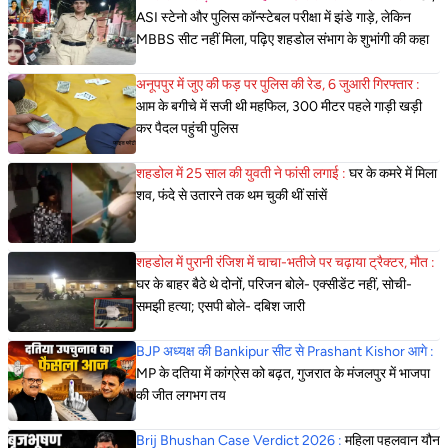
ASI स्टेनो और पुलिस कॉन्स्टेबल परीक्षा में झंडे गाड़े, लेकिन
MBBS सीट नहीं मिला, पढ़िए शहडोल संभाग के शुभांगी की कहा
अनूपपुर में जुए की फड़ पर पुलिस की रेड, 6 जुआरी गिरफ्तार :
आम के बगीचे में सजी थी महफिल, 300 मीटर पहले गाड़ी खड़ी
कर पैदल पहुंची पुलिस
शहडोल में 25 साल की युवती ने फांसी लगाई :
घर के कमरे में मिला
शव, फंदे से उतारने तक थम चुकी थीं सांसें
शहडोल में पुरानी रंजिश में चाचा-भतीजे पर चढ़ाया ट्रैक्टर, मौत :
घर के बाहर बैठे थे दोनों, परिजन बोले- एक्सीडेंट नहीं, सोची-
समझी हत्या; एसपी बोले- दबिश जारी
BJP अध्यक्ष की Bankipur सीट से Prashant Kishor आगे :
MP के दतिया में कांग्रेस को बढ़त, गुजरात के मंजलपुर में भाजपा
की जीत लगभग तय
Brij Bhushan Case Verdict 2026 :
महिला पहलवान यौन