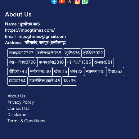
About Us
Name : पुरषोत्तम पात्र
https://mpcgtimes.com/
Email : mpcgtimes@gmail.com
Address : गरियाबंद, रायपुर (छत्तीसगढ़)
स्लाइडर
17727
छत्तीसगढ़
8058
जुर्म
5636
ट्रेंडिंग
3922
देश - विदेश
3796
मध्यप्रदेश
2818
नई दिल्ली
1385
रोजगार
881
वीडियो
743
मनोरंजन
530
खेल
515
धर्म
422
स्वास्थ्य
415
शिक्षा
363
व्यापार
164
राजनीतिक ख़बरें
145
18+
35
About Us
Privacy Policy
Contact Us
Disclaimer
Terms & Conditions