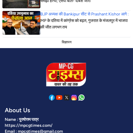
समझी हत्या; एसपी बोले- दबिश जारी
BJP अध्यक्ष की Bankipur सीट से Prashant Kishor आगे :
MP के दतिया में कांग्रेस को बढ़त, गुजरात के मंजलपुर में भाजपा
की जीत लगभग तय
विज्ञापन
About Us
Name : पुरषोत्तम पात्र
https://mpcgtimes.com/
Email : mpcgtimes@gmail.com