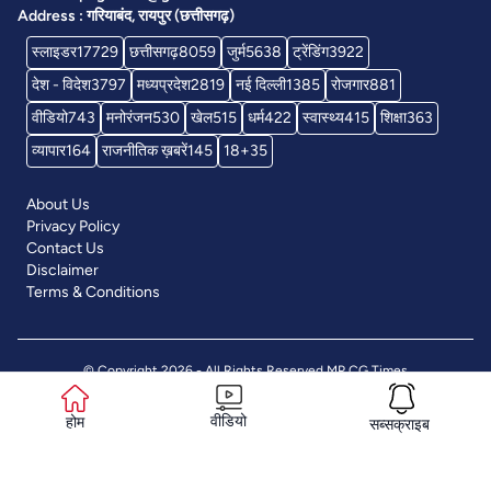
Address : गरियाबंद, रायपुर (छत्तीसगढ़)
स्लाइडर
17729
छत्तीसगढ़
8059
जुर्म
5638
ट्रेंडिंग
3922
देश - विदेश
3797
मध्यप्रदेश
2819
नई दिल्ली
1385
रोजगार
881
वीडियो
743
मनोरंजन
530
खेल
515
धर्म
422
स्वास्थ्य
415
शिक्षा
363
व्यापार
164
राजनीतिक ख़बरें
145
18+
35
About Us
Privacy Policy
Contact Us
Disclaimer
Terms & Conditions
© Copyright 2026 - All Rights Reserved
MP CG Times
वीडियो
होम
सब्सक्राइब