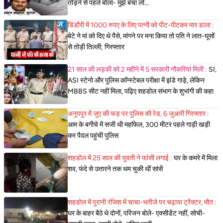
तोड़ने से पहले बोला- मुझे बचा लो...
डिंडौरी में 1000 रुपए के लिए पत्नी को पीट-पीटकर मार डाला :
बेटे ने मां को दिए थे पैसे, मांगने पर मना किया तो पति ने लात-घूसों
से तोड़ी तिल्ली; गिरफ्तार
21 साल की लड़की को 2 महीने में 5 सरकारी नौकरियां मिली :
SI,
ASI स्टेनो और पुलिस कॉन्स्टेबल परीक्षा में झंडे गाड़े, लेकिन
MBBS सीट नहीं मिला, पढ़िए शहडोल संभाग के शुभांगी की कहा
अनूपपुर में जुए की फड़ पर पुलिस की रेड, 6 जुआरी गिरफ्तार :
आम के बगीचे में सजी थी महफिल, 300 मीटर पहले गाड़ी खड़ी
कर पैदल पहुंची पुलिस
शहडोल में 25 साल की युवती ने फांसी लगाई :
घर के कमरे में मिला
शव, फंदे से उतारने तक थम चुकी थीं सांसें
शहडोल में पुरानी रंजिश में चाचा-भतीजे पर चढ़ाया ट्रैक्टर, मौत :
घर के बाहर बैठे थे दोनों, परिजन बोले- एक्सीडेंट नहीं, सोची-