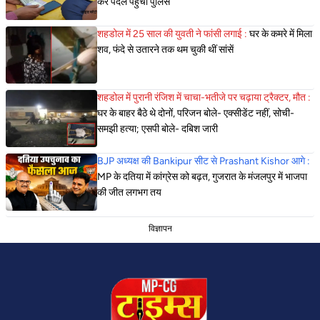
कर पैदल पहुंची पुलिस
शहडोल में 25 साल की युवती ने फांसी लगाई :
घर के कमरे में मिला
शव, फंदे से उतारने तक थम चुकी थीं सांसें
शहडोल में पुरानी रंजिश में चाचा-भतीजे पर चढ़ाया ट्रैक्टर, मौत :
घर के बाहर बैठे थे दोनों, परिजन बोले- एक्सीडेंट नहीं, सोची-
समझी हत्या; एसपी बोले- दबिश जारी
BJP अध्यक्ष की Bankipur सीट से Prashant Kishor आगे :
MP के दतिया में कांग्रेस को बढ़त, गुजरात के मंजलपुर में भाजपा
की जीत लगभग तय
विज्ञापन