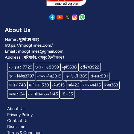
About Us
Name : पुरषोत्तम पात्र
https://mpcgtimes.com/
Email : mpcgtimes@gmail.com
Address : गरियाबंद, रायपुर (छत्तीसगढ़)
स्लाइडर
17729
छत्तीसगढ़
8059
जुर्म
5638
ट्रेंडिंग
3922
देश - विदेश
3797
मध्यप्रदेश
2819
नई दिल्ली
1385
रोजगार
881
वीडियो
743
मनोरंजन
530
खेल
515
धर्म
422
स्वास्थ्य
415
शिक्षा
363
व्यापार
164
राजनीतिक ख़बरें
145
18+
35
About Us
Privacy Policy
Contact Us
Disclaimer
Terms & Conditions