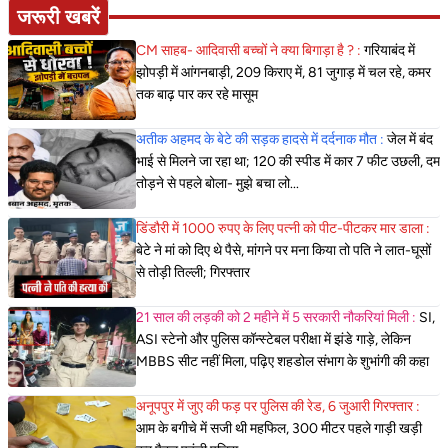
जरूरी खबरें
CM साहब- आदिवासी बच्चों ने क्या बिगाड़ा है ? :
गरियाबंद में
झोपड़ी में आंगनबाड़ी, 209 किराए में, 81 जुगाड़ में चल रहे, कमर
तक बाढ़ पार कर रहे मासूम
अतीक अहमद के बेटे की सड़क हादसे में दर्दनाक मौत :
जेल में बंद
भाई से मिलने जा रहा था; 120 की स्पीड में कार 7 फीट उछली, दम
तोड़ने से पहले बोला- मुझे बचा लो...
डिंडौरी में 1000 रुपए के लिए पत्नी को पीट-पीटकर मार डाला :
बेटे ने मां को दिए थे पैसे, मांगने पर मना किया तो पति ने लात-घूसों
से तोड़ी तिल्ली; गिरफ्तार
21 साल की लड़की को 2 महीने में 5 सरकारी नौकरियां मिली :
SI,
ASI स्टेनो और पुलिस कॉन्स्टेबल परीक्षा में झंडे गाड़े, लेकिन
MBBS सीट नहीं मिला, पढ़िए शहडोल संभाग के शुभांगी की कहा
अनूपपुर में जुए की फड़ पर पुलिस की रेड, 6 जुआरी गिरफ्तार :
आम के बगीचे में सजी थी महफिल, 300 मीटर पहले गाड़ी खड़ी