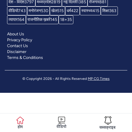
देश - विदेश
3797
मध्यप्रदेश
2819
नई दिल्ली
1385
रोजगार
881
वीडियो
743
मनोरंजन
530
खेल
515
धर्म
422
स्वास्थ्य
415
शिक्षा
363
व्यापार
164
राजनीतिक ख़बरें
145
18+
35
About Us
Privacy Policy
Contact Us
Disclaimer
Terms & Conditions
© Copyright 2026 - All Rights Reserved
MP CG Times
वीडियो
होम
सब्सक्राइब