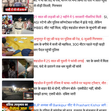
बेटे ने मां को दिए थे पैसे, मांगने पर मना किया तो पति ने लात-घूसों
से तोड़ी तिल्ली; गिरफ्तार
21 साल की लड़की को 2 महीने में 5 सरकारी नौकरियां मिली :
SI,
ASI स्टेनो और पुलिस कॉन्स्टेबल परीक्षा में झंडे गाड़े, लेकिन
MBBS सीट नहीं मिला, पढ़िए शहडोल संभाग के शुभांगी की कहा
अनूपपुर में जुए की फड़ पर पुलिस की रेड, 6 जुआरी गिरफ्तार :
आम के बगीचे में सजी थी महफिल, 300 मीटर पहले गाड़ी खड़ी
कर पैदल पहुंची पुलिस
शहडोल में 25 साल की युवती ने फांसी लगाई :
घर के कमरे में मिला
शव, फंदे से उतारने तक थम चुकी थीं सांसें
शहडोल में पुरानी रंजिश में चाचा-भतीजे पर चढ़ाया ट्रैक्टर, मौत :
घर के बाहर बैठे थे दोनों, परिजन बोले- एक्सीडेंट नहीं, सोची-
समझी हत्या; एसपी बोले- दबिश जारी
BJP अध्यक्ष की Bankipur सीट से Prashant Kishor आगे :
MP के दतिया में कांग्रेस को बढ़त, गुजरात के मंजलपुर में भाजपा