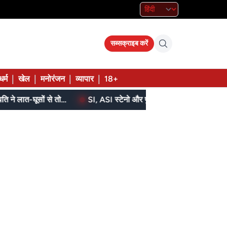
सब्सक्राइब करें
|
|
|
|
धर्म
खेल
मनोरंजन
व्यापार
18+
बेटे ने मां को दिए थे पैसे, मांगने पर मना किया तो पति ने लात-घूसों से तोड़ी तिल्ली; गिरफ्तार