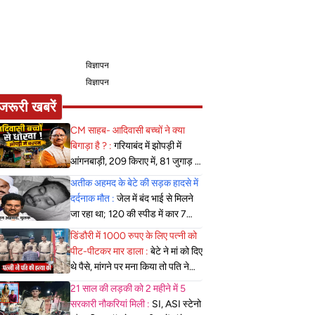
विज्ञापन
विज्ञापन
जरूरी खबरें
CM साहब- आदिवासी बच्चों ने क्या
बिगाड़ा है ? :
गरियाबंद में झोपड़ी में
आंगनबाड़ी, 209 किराए में, 81 जुगाड़ में
चल रहे, कमर तक बाढ़ पार कर रहे मासूम
अतीक अहमद के बेटे की सड़क हादसे में
दर्दनाक मौत :
जेल में बंद भाई से मिलने
जा रहा था; 120 की स्पीड में कार 7
फीट उछली, दम तोड़ने से पहले बोला-
डिंडौरी में 1000 रुपए के लिए पत्नी को
मुझे बचा लो...
पीट-पीटकर मार डाला :
बेटे ने मां को दिए
थे पैसे, मांगने पर मना किया तो पति ने
लात-घूसों से तोड़ी तिल्ली; गिरफ्तार
21 साल की लड़की को 2 महीने में 5
सरकारी नौकरियां मिली :
SI, ASI स्टेनो