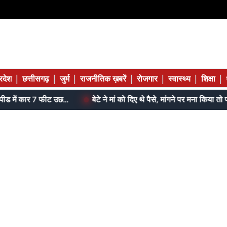
|
|
|
|
|
|
|
्रदेश
छत्तीसगढ़
जुर्म
राजनीतिक ख़बरें
रोजगार
स्वास्थ्य
शिक्षा
जेल में बंद भाई से मिलने जा रहा था; 120 की स्पीड में कार 7 फीट उछली, दम तोड़ने से पहले बोला- मुझे बचा लो...