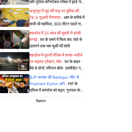
और पुलिस कॉन्स्टेबल परीक्षा में झंडे गाड़े,
लेकिन MBBS सीट नहीं मिला, पढ़िए
अनूपपुर में जुए की फड़ पर पुलिस की
शहडोल संभाग के शुभांगी की कहा
रेड, 6 जुआरी गिरफ्तार :
आम के बगीचे में
सजी थी महफिल, 300 मीटर पहले गाड़ी
खड़ी कर पैदल पहुंची पुलिस
शहडोल में 25 साल की युवती ने फांसी
लगाई :
घर के कमरे में मिला शव, फंदे से
उतारने तक थम चुकी थीं सांसें
शहडोल में पुरानी रंजिश में चाचा-भतीजे
पर चढ़ाया ट्रैक्टर, मौत :
घर के बाहर
बैठे थे दोनों, परिजन बोले- एक्सीडेंट नहीं,
सोची-समझी हत्या; एसपी बोले- दबिश
BJP अध्यक्ष की Bankipur सीट से
जारी
Prashant Kishor आगे :
MP के
दतिया में कांग्रेस को बढ़त, गुजरात के
मंजलपुर में भाजपा की जीत लगभग तय
विज्ञापन