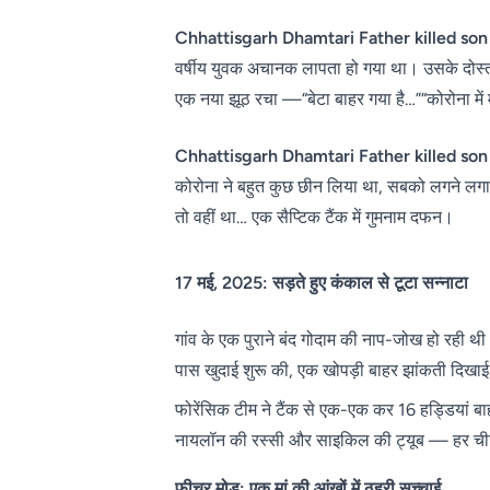
Chhattisgarh Dhamtari Father killed son
वर्षीय युवक अचानक लापता हो गया था। उसके दोस्त औ
एक नया झूठ रचा —“बेटा बाहर गया है…”“कोरोना मे
Chhattisgarh Dhamtari Father killed son
कोरोना ने बहुत कुछ छीन लिया था, सबको लगने लगा क
तो वहीं था… एक सैप्टिक टैंक में गुमनाम दफन।
17 मई, 2025: सड़ते हुए कंकाल से टूटा सन्नाटा
गांव के एक पुराने बंद गोदाम की नाप-जोख हो रही थ
पास खुदाई शुरू की, एक खोपड़ी बाहर झांकती दिखा
फोरेंसिक टीम ने टैंक से एक-एक कर 16 हड्डियां ब
नायलॉन की रस्सी और साइकिल की ट्यूब — हर चीज ज
फीचर मोड़: एक मां की आंखों में ठहरी सच्चाई