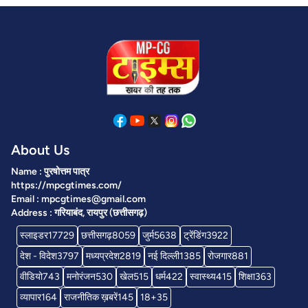
About Us
Name : पुरषोत्तम पात्र
https://mpcgtimes.com/
Email : mpcgtimes@gmail.com
Address : गरियाबंद, रायपुर (छत्तीसगढ़)
स्लाइडर
17729
छत्तीसगढ़
8059
जुर्म
5638
ट्रेंडिंग
3922
देश - विदेश
3797
मध्यप्रदेश
2819
नई दिल्ली
1385
रोजगार
881
वीडियो
743
मनोरंजन
530
खेल
515
धर्म
422
स्वास्थ्य
415
शिक्षा
363
व्यापार
164
राजनीतिक ख़बरें
145
18+
35