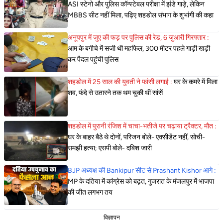
ASI स्टेनो और पुलिस कॉन्स्टेबल परीक्षा में झंडे गाड़े, लेकिन
MBBS सीट नहीं मिला, पढ़िए शहडोल संभाग के शुभांगी की कहा
अनूपपुर में जुए की फड़ पर पुलिस की रेड, 6 जुआरी गिरफ्तार :
आम के बगीचे में सजी थी महफिल, 300 मीटर पहले गाड़ी खड़ी
कर पैदल पहुंची पुलिस
शहडोल में 25 साल की युवती ने फांसी लगाई :
घर के कमरे में मिला
शव, फंदे से उतारने तक थम चुकी थीं सांसें
शहडोल में पुरानी रंजिश में चाचा-भतीजे पर चढ़ाया ट्रैक्टर, मौत :
घर के बाहर बैठे थे दोनों, परिजन बोले- एक्सीडेंट नहीं, सोची-
समझी हत्या; एसपी बोले- दबिश जारी
BJP अध्यक्ष की Bankipur सीट से Prashant Kishor आगे :
MP के दतिया में कांग्रेस को बढ़त, गुजरात के मंजलपुर में भाजपा
की जीत लगभग तय
विज्ञापन