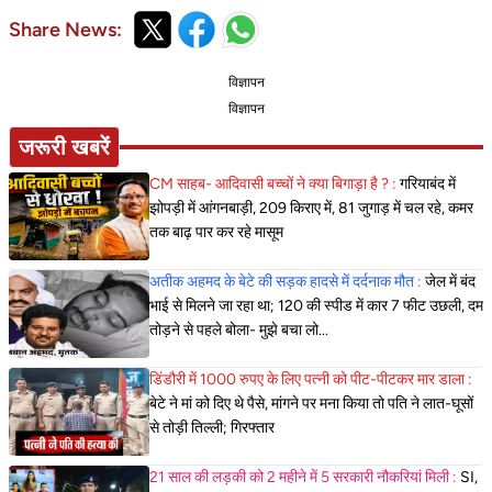
Share News:
विज्ञापन
विज्ञापन
जरूरी खबरें
CM साहब- आदिवासी बच्चों ने क्या बिगाड़ा है ? :
गरियाबंद में
झोपड़ी में आंगनबाड़ी, 209 किराए में, 81 जुगाड़ में चल रहे, कमर
तक बाढ़ पार कर रहे मासूम
अतीक अहमद के बेटे की सड़क हादसे में दर्दनाक मौत :
जेल में बंद
भाई से मिलने जा रहा था; 120 की स्पीड में कार 7 फीट उछली, दम
तोड़ने से पहले बोला- मुझे बचा लो...
डिंडौरी में 1000 रुपए के लिए पत्नी को पीट-पीटकर मार डाला :
बेटे ने मां को दिए थे पैसे, मांगने पर मना किया तो पति ने लात-घूसों
से तोड़ी तिल्ली; गिरफ्तार
21 साल की लड़की को 2 महीने में 5 सरकारी नौकरियां मिली :
SI,