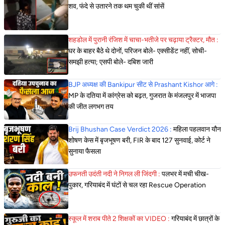
शव, फंदे से उतारने तक थम चुकी थीं सांसें
शहडोल में पुरानी रंजिश में चाचा-भतीजे पर चढ़ाया ट्रैक्टर, मौत :
घर के बाहर बैठे थे दोनों, परिजन बोले- एक्सीडेंट नहीं, सोची-
समझी हत्या; एसपी बोले- दबिश जारी
BJP अध्यक्ष की Bankipur सीट से Prashant Kishor आगे :
MP के दतिया में कांग्रेस को बढ़त, गुजरात के मंजलपुर में भाजपा
की जीत लगभग तय
Brij Bhushan Case Verdict 2026 :
महिला पहलवान यौन
शोषण केस में बृजभूषण बरी, FIR के बाद 127 सुनवाई, कोर्ट ने
सुनाया फैसला
उफनती उदंती नदी ने निगल ली जिंदगी :
पलभर में मची चीख-
पुकार, गरियाबंद में घंटों से चल रहा Rescue Operation
स्कूल में शराब पीते 2 शिक्षकों का VIDEO :
गरियाबंद में छात्रों के