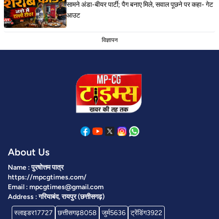
सामने अंडा-बीयर पार्टी; पैग बनाए मिले, सवाल पूछने पर कहा- गेट
आउट
विज्ञापन
About Us
Name : पुरषोत्तम पात्र
https://mpcgtimes.com/
Email : mpcgtimes@gmail.com
Address : गरियाबंद, रायपुर (छत्तीसगढ़)
स्लाइडर
17727
छत्तीसगढ़
8058
जुर्म
5636
ट्रेंडिंग
3922