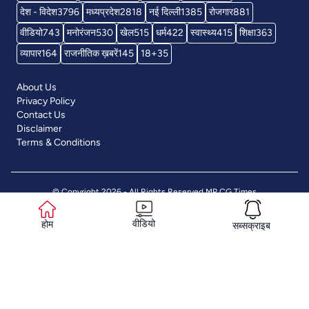
देश - विदेश
3796
मध्यप्रदेश
2818
नई दिल्ली
1385
रोजगार
881
वीडियो
743
मनोरंजन
530
खेल
515
धर्म
422
स्वास्थ्य
415
शिक्षा
363
व्यापार
164
राजनीतिक ख़बरें
145
18+
35
About Us
Privacy Policy
Contact Us
Disclaimer
Terms & Conditions
© Copyright 2026 - All Rights Reserved
MP CG Times
वीडियो
होम
सब्सक्राइब