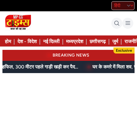
|
|
|
|
|
|
होम
देश - विदेश
नई दिल्ली
मध्यप्रदेश
छत्तीसगढ़
जुर्म
राजनीत
Exclusive
BREAKING NEWS
आम के बगीचे में सजी थी महफिल, 300 मीटर पहले गाड़ी खड़ी कर पैदल पहुंची पुलिस
घर के कमरे में मिला शव, फंदे से