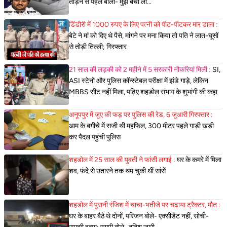
तोड़ने से पहले बोला- मुझे बचा लो...
डिंडौरी में 1000 रुपए के लिए पत्नी को पीट-पीटकर मार डाला :
बेटे ने मां को दिए थे पैसे, मांगने पर मना किया तो पति ने लात-घूसों
से तोड़ी तिल्ली; गिरफ्तार
21 साल की लड़की को 2 महीने में 5 सरकारी नौकरियां मिली :
SI,
ASI स्टेनो और पुलिस कॉन्स्टेबल परीक्षा में झंडे गाड़े, लेकिन
MBBS सीट नहीं मिला, पढ़िए शहडोल संभाग के शुभांगी की कहा
अनूपपुर में जुए की फड़ पर पुलिस की रेड, 6 जुआरी गिरफ्तार :
आम के बगीचे में सजी थी महफिल, 300 मीटर पहले गाड़ी खड़ी
कर पैदल पहुंची पुलिस
शहडोल में 25 साल की युवती ने फांसी लगाई :
घर के कमरे में मिला
शव, फंदे से उतारने तक थम चुकी थीं सांसें
शहडोल में पुरानी रंजिश में चाचा-भतीजे पर चढ़ाया ट्रैक्टर, मौत :
घर के बाहर बैठे थे दोनों, परिजन बोले- एक्सीडेंट नहीं, सोची-