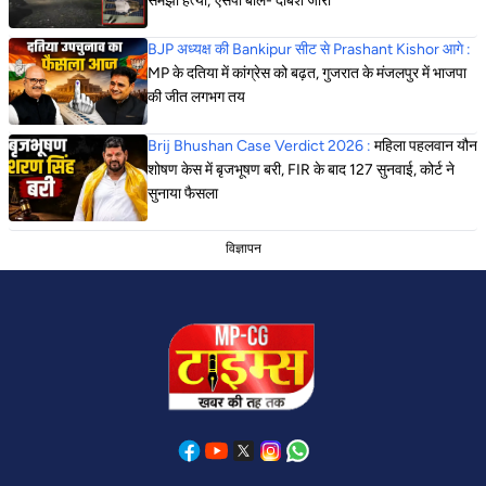
समझी हत्या; एसपी बोले- दबिश जारी
BJP अध्यक्ष की Bankipur सीट से Prashant Kishor आगे :
MP के दतिया में कांग्रेस को बढ़त, गुजरात के मंजलपुर में भाजपा
की जीत लगभग तय
Brij Bhushan Case Verdict 2026 :
महिला पहलवान यौन
शोषण केस में बृजभूषण बरी, FIR के बाद 127 सुनवाई, कोर्ट ने
सुनाया फैसला
विज्ञापन