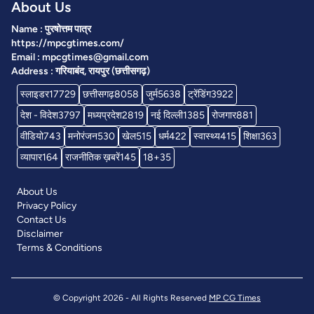
About Us
Name : पुरषोत्तम पात्र
https://mpcgtimes.com/
Email : mpcgtimes@gmail.com
Address : गरियाबंद, रायपुर (छत्तीसगढ़)
स्लाइडर
17729
छत्तीसगढ़
8058
जुर्म
5638
ट्रेंडिंग
3922
देश - विदेश
3797
मध्यप्रदेश
2819
नई दिल्ली
1385
रोजगार
881
वीडियो
743
मनोरंजन
530
खेल
515
धर्म
422
स्वास्थ्य
415
शिक्षा
363
व्यापार
164
राजनीतिक ख़बरें
145
18+
35
About Us
Privacy Policy
Contact Us
Disclaimer
Terms & Conditions
© Copyright 2026 - All Rights Reserved
MP CG Times