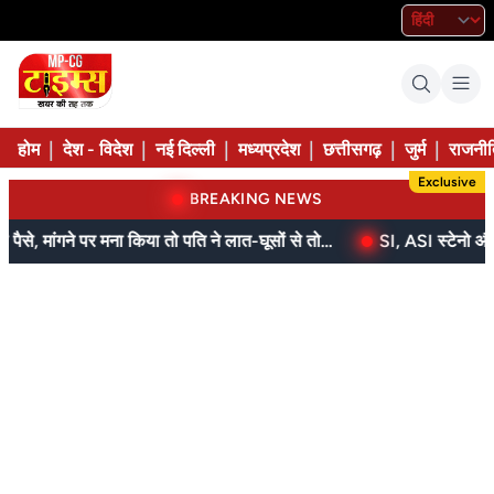
|
|
|
|
|
|
होम
देश - विदेश
नई दिल्ली
मध्यप्रदेश
छत्तीसगढ़
जुर्म
राजनीत
Exclusive
BREAKING NEWS
बेटे ने मां को दिए थे पैसे, मांगने पर मना किया तो पति ने लात-घूसों से तोड़ी तिल्ली; गिरफ्तार