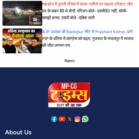
शहडोल में पुरानी रंजिश में चाचा-भतीजे पर चढ़ाया ट्रैक्टर, मौत :
घर के बाहर बैठे थे दोनों, परिजन बोले- एक्सीडेंट नहीं, सोची-
समझी हत्या; एसपी बोले- दबिश जारी
BJP अध्यक्ष की Bankipur सीट से Prashant Kishor आगे :
MP के दतिया में कांग्रेस को बढ़त, गुजरात के मंजलपुर में भाजपा
की जीत लगभग तय
विज्ञापन
About Us