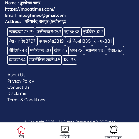
Name : पुरषोत्तम पात्र
https://mpcgtimes.com/
Email : mpcgtimes@gmail.com
Address : गरियाबंद, रायपुर (छत्तीसगढ़)
स्लाइडर
17729
छत्तीसगढ़
8059
जुर्म
5638
ट्रेंडिंग
3922
देश - विदेश
3797
मध्यप्रदेश
2819
नई दिल्ली
1385
रोजगार
881
वीडियो
743
मनोरंजन
530
खेल
515
धर्म
422
स्वास्थ्य
415
शिक्षा
363
व्यापार
164
राजनीतिक ख़बरें
145
18+
35
About Us
Privacy Policy
Contact Us
Disclaimer
Terms & Conditions
© Copyright 2026 - All Rights Reserved
MP CG Times
वीडियो
होम
सब्सक्राइब