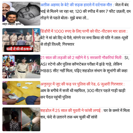
अतीक अहमद के बेटे की सड़क हादसे में दर्दनाक मौत :
जेल में बंद
भाई से मिलने जा रहा था; 120 की स्पीड में कार 7 फीट उछली, दम
तोड़ने से पहले बोला- मुझे बचा लो...
डिंडौरी में 1000 रुपए के लिए पत्नी को पीट-पीटकर मार डाला :
बेटे ने मां को दिए थे पैसे, मांगने पर मना किया तो पति ने लात-घूसों
से तोड़ी तिल्ली; गिरफ्तार
21 साल की लड़की को 2 महीने में 5 सरकारी नौकरियां मिली :
SI,
ASI स्टेनो और पुलिस कॉन्स्टेबल परीक्षा में झंडे गाड़े, लेकिन
MBBS सीट नहीं मिला, पढ़िए शहडोल संभाग के शुभांगी की कहा
अनूपपुर में जुए की फड़ पर पुलिस की रेड, 6 जुआरी गिरफ्तार :
आम के बगीचे में सजी थी महफिल, 300 मीटर पहले गाड़ी खड़ी
कर पैदल पहुंची पुलिस
शहडोल में 25 साल की युवती ने फांसी लगाई :
घर के कमरे में मिला
शव, फंदे से उतारने तक थम चुकी थीं सांसें