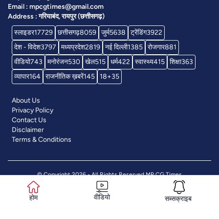
Email : mpcgtimes@gmail.com
Address : गरियाबंद, रायपुर (छत्तीसगढ़)
स्लाइडर
17729
छत्तीसगढ़
8059
जुर्म
5638
ट्रेंडिंग
3922
देश - विदेश
3797
मध्यप्रदेश
2819
नई दिल्ली
1385
रोजगार
881
वीडियो
743
मनोरंजन
530
खेल
515
धर्म
422
स्वास्थ्य
415
शिक्षा
363
व्यापार
164
राजनीतिक ख़बरें
145
18+
35
About Us
Privacy Policy
Contact Us
Disclaimer
Terms & Conditions
© Copyright 2026 - All Rights Reserved
MP CG Times
वीडियो
होम
सब्सक्राइब