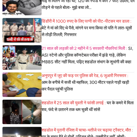
भाई से मिलने जा रहा था; 120 की स्पीड में कार 7 फीट उछली, दम
तोड़ने से पहले बोला- मुझे बचा लो...
डिंडौरी में 1000 रुपए के लिए पत्नी को पीट-पीटकर मार डाला :
बेटे ने मां को दिए थे पैसे, मांगने पर मना किया तो पति ने लात-घूसों
से तोड़ी तिल्ली; गिरफ्तार
21 साल की लड़की को 2 महीने में 5 सरकारी नौकरियां मिली :
SI,
ASI स्टेनो और पुलिस कॉन्स्टेबल परीक्षा में झंडे गाड़े, लेकिन
MBBS सीट नहीं मिला, पढ़िए शहडोल संभाग के शुभांगी की कहा
अनूपपुर में जुए की फड़ पर पुलिस की रेड, 6 जुआरी गिरफ्तार :
आम के बगीचे में सजी थी महफिल, 300 मीटर पहले गाड़ी खड़ी
कर पैदल पहुंची पुलिस
शहडोल में 25 साल की युवती ने फांसी लगाई :
घर के कमरे में मिला
शव, फंदे से उतारने तक थम चुकी थीं सांसें
शहडोल में पुरानी रंजिश में चाचा-भतीजे पर चढ़ाया ट्रैक्टर, मौत :
घर के बाहर बैठे थे दोनों, परिजन बोले- एक्सीडेंट नहीं, सोची-