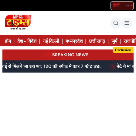
|
|
|
|
|
|
होम
देश - विदेश
नई दिल्ली
मध्यप्रदेश
छत्तीसगढ़
जुर्म
राजनीत
Exclusive
BREAKING NEWS
जेल में बंद भाई से मिलने जा रहा था; 120 की स्पीड में कार 7 फीट उछली, दम तोड़ने से पहले बोला- मुझे बचा लो...