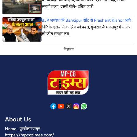
समझी हत्या; एसपी बोले- दबिश जारी
BJP अध्यक्ष की Bankipur सीट से Prashant Kishor आगे :
MP के दतिया में कांग्रेस को बढ़त, गुजरात के मंजलपुर में भाजपा
की जीत लगभग तय
विज्ञापन
About Us
Name : पुरषोत्तम पात्र
https://mpcgtimes.com/