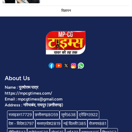
विज्ञापन
About Us
Name : पुरषोत्तम पात्र
https://mpcgtimes.com/
Email : mpcgtimes@gmail.com
Address : गरियाबंद, रायपुर (छत्तीसगढ़)
स्लाइडर
17729
छत्तीसगढ़
8059
जुर्म
5638
ट्रेंडिंग
3922
देश - विदेश
3797
मध्यप्रदेश
2819
नई दिल्ली
1385
रोजगार
881