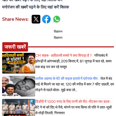
मनोरंजन की खबरें पढ़ने के लिए यहां करें क्लिक
Share News:
विज्ञापन
विज्ञापन
जरूरी खबरें
CM साहब- आदिवासी बच्चों ने क्या बिगाड़ा है ? :
गरियाबंद में
झोपड़ी में आंगनबाड़ी, 209 किराए में, 81 जुगाड़ में चल रहे, कमर
तक बाढ़ पार कर रहे मासूम
अतीक अहमद के बेटे की सड़क हादसे में दर्दनाक मौत :
जेल में बंद
भाई से मिलने जा रहा था; 120 की स्पीड में कार 7 फीट उछली, दम
तोड़ने से पहले बोला- मुझे बचा लो...
डिंडौरी में 1000 रुपए के लिए पत्नी को पीट-पीटकर मार डाला :
बेटे ने मां को दिए थे पैसे, मांगने पर मना किया तो पति ने लात-घूसों
से तोड़ी तिल्ली; गिरफ्तार