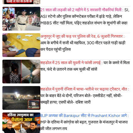
21 साल की लड़की को 2 महीने में 5 सरकारी नौकरियां मिली :
SI,
ASI स्टेनो और पुलिस कॉन्स्टेबल परीक्षा में झंडे गाड़े, लेकिन
MBBS सीट नहीं मिला, पढ़िए शहडोल संभाग के शुभांगी की कहा
अनूपपुर में जुए की फड़ पर पुलिस की रेड, 6 जुआरी गिरफ्तार :
आम के बगीचे में सजी थी महफिल, 300 मीटर पहले गाड़ी खड़ी
कर पैदल पहुंची पुलिस
शहडोल में 25 साल की युवती ने फांसी लगाई :
घर के कमरे में मिला
शव, फंदे से उतारने तक थम चुकी थीं सांसें
शहडोल में पुरानी रंजिश में चाचा-भतीजे पर चढ़ाया ट्रैक्टर, मौत :
घर के बाहर बैठे थे दोनों, परिजन बोले- एक्सीडेंट नहीं, सोची-
समझी हत्या; एसपी बोले- दबिश जारी
BJP अध्यक्ष की Bankipur सीट से Prashant Kishor आगे :
MP के दतिया में कांग्रेस को बढ़त, गुजरात के मंजलपुर में भाजपा
की जीत लगभग तय