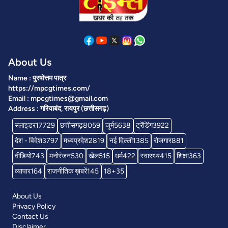
About Us
Name : पुरषोत्तम पात्र
https://mpcgtimes.com/
Email : mpcgtimes@gmail.com
Address : गरियाबंद, रायपुर (छत्तीसगढ़)
स्लाइडर
17729
छत्तीसगढ़
8059
जुर्म
5638
ट्रेंडिंग
3922
देश - विदेश
3797
मध्यप्रदेश
2819
नई दिल्ली
1385
रोजगार
881
वीडियो
743
मनोरंजन
530
खेल
515
धर्म
422
स्वास्थ्य
415
शिक्षा
363
व्यापार
164
राजनीतिक ख़बरें
145
18+
35
About Us
Privacy Policy
Contact Us
Disclaimer