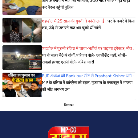
आम के बगीचे में सजी थी महफिल, 300 मीटर पहले गाड़ी खड़ी
कर पैदल पहुंची पुलिस
शहडोल में 25 साल की युवती ने फांसी लगाई :
घर के कमरे में मिला
शव, फंदे से उतारने तक थम चुकी थीं सांसें
शहडोल में पुरानी रंजिश में चाचा-भतीजे पर चढ़ाया ट्रैक्टर, मौत :
घर के बाहर बैठे थे दोनों, परिजन बोले- एक्सीडेंट नहीं, सोची-
समझी हत्या; एसपी बोले- दबिश जारी
BJP अध्यक्ष की Bankipur सीट से Prashant Kishor आगे :
MP के दतिया में कांग्रेस को बढ़त, गुजरात के मंजलपुर में भाजपा
की जीत लगभग तय
विज्ञापन