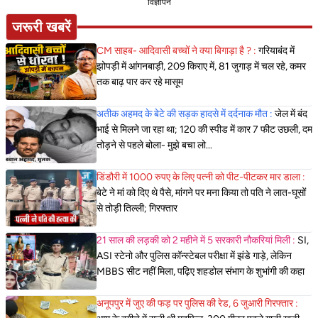
विज्ञापन
जरूरी खबरें
CM साहब- आदिवासी बच्चों ने क्या बिगाड़ा है ? :
गरियाबंद में
झोपड़ी में आंगनबाड़ी, 209 किराए में, 81 जुगाड़ में चल रहे, कमर
तक बाढ़ पार कर रहे मासूम
अतीक अहमद के बेटे की सड़क हादसे में दर्दनाक मौत :
जेल में बंद
भाई से मिलने जा रहा था; 120 की स्पीड में कार 7 फीट उछली, दम
तोड़ने से पहले बोला- मुझे बचा लो...
डिंडौरी में 1000 रुपए के लिए पत्नी को पीट-पीटकर मार डाला :
बेटे ने मां को दिए थे पैसे, मांगने पर मना किया तो पति ने लात-घूसों
से तोड़ी तिल्ली; गिरफ्तार
21 साल की लड़की को 2 महीने में 5 सरकारी नौकरियां मिली :
SI,
ASI स्टेनो और पुलिस कॉन्स्टेबल परीक्षा में झंडे गाड़े, लेकिन
MBBS सीट नहीं मिला, पढ़िए शहडोल संभाग के शुभांगी की कहा
अनूपपुर में जुए की फड़ पर पुलिस की रेड, 6 जुआरी गिरफ्तार :