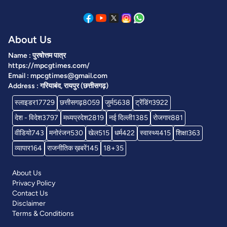
About Us
Name : पुरषोत्तम पात्र
https://mpcgtimes.com/
Email : mpcgtimes@gmail.com
Address : गरियाबंद, रायपुर (छत्तीसगढ़)
स्लाइडर
17729
छत्तीसगढ़
8059
जुर्म
5638
ट्रेंडिंग
3922
देश - विदेश
3797
मध्यप्रदेश
2819
नई दिल्ली
1385
रोजगार
881
वीडियो
743
मनोरंजन
530
खेल
515
धर्म
422
स्वास्थ्य
415
शिक्षा
363
व्यापार
164
राजनीतिक ख़बरें
145
18+
35
About Us
Privacy Policy
Contact Us
Disclaimer
Terms & Conditions