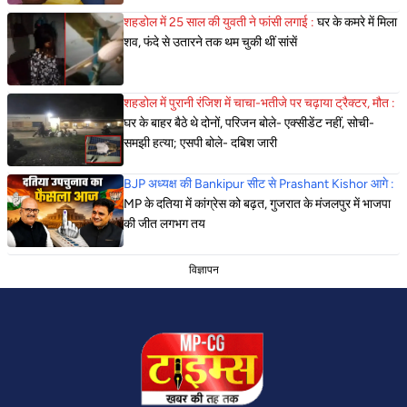
शहडोल में 25 साल की युवती ने फांसी लगाई :
घर के कमरे में मिला
शव, फंदे से उतारने तक थम चुकी थीं सांसें
शहडोल में पुरानी रंजिश में चाचा-भतीजे पर चढ़ाया ट्रैक्टर, मौत :
घर के बाहर बैठे थे दोनों, परिजन बोले- एक्सीडेंट नहीं, सोची-
समझी हत्या; एसपी बोले- दबिश जारी
BJP अध्यक्ष की Bankipur सीट से Prashant Kishor आगे :
MP के दतिया में कांग्रेस को बढ़त, गुजरात के मंजलपुर में भाजपा
की जीत लगभग तय
विज्ञापन