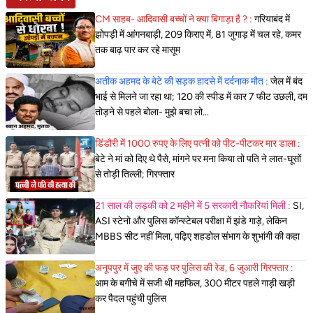
CM साहब- आदिवासी बच्चों ने क्या बिगाड़ा है ? :
गरियाबंद में
झोपड़ी में आंगनबाड़ी, 209 किराए में, 81 जुगाड़ में चल रहे, कमर
तक बाढ़ पार कर रहे मासूम
अतीक अहमद के बेटे की सड़क हादसे में दर्दनाक मौत :
जेल में बंद
भाई से मिलने जा रहा था; 120 की स्पीड में कार 7 फीट उछली, दम
तोड़ने से पहले बोला- मुझे बचा लो...
डिंडौरी में 1000 रुपए के लिए पत्नी को पीट-पीटकर मार डाला :
बेटे ने मां को दिए थे पैसे, मांगने पर मना किया तो पति ने लात-घूसों
से तोड़ी तिल्ली; गिरफ्तार
21 साल की लड़की को 2 महीने में 5 सरकारी नौकरियां मिली :
SI,
ASI स्टेनो और पुलिस कॉन्स्टेबल परीक्षा में झंडे गाड़े, लेकिन
MBBS सीट नहीं मिला, पढ़िए शहडोल संभाग के शुभांगी की कहा
अनूपपुर में जुए की फड़ पर पुलिस की रेड, 6 जुआरी गिरफ्तार :
आम के बगीचे में सजी थी महफिल, 300 मीटर पहले गाड़ी खड़ी
कर पैदल पहुंची पुलिस