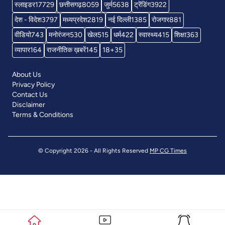
स्लाइडर
17729
छत्तीसगढ़
8059
जुर्म
5638
ट्रेंडिंग
3922
देश - विदेश
3797
मध्यप्रदेश
2819
नई दिल्ली
1385
रोजगार
881
वीडियो
743
मनोरंजन
530
खेल
515
धर्म
422
स्वास्थ्य
415
शिक्षा
363
व्यापार
164
राजनीतिक ख़बरें
145
18+
35
About Us
Privacy Policy
Contact Us
Disclaimer
Terms & Conditions
© Copyright 2026 - All Rights Reserved
MP CG Times