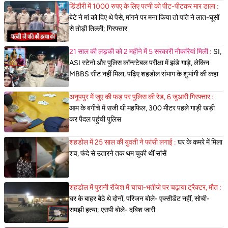
डिंडौरी में 1000 रुपए के लिए पत्नी को पीट-पीटकर मार डाला :
बेटे ने मां को दिए थे पैसे, मांगने पर मना किया तो पति ने लात-घूसों
से तोड़ी तिल्ली; गिरफ्तार
21 साल की लड़की को 2 महीने में 5 सरकारी नौकरियां मिली :
SI,
ASI स्टेनो और पुलिस कॉन्स्टेबल परीक्षा में झंडे गाड़े, लेकिन
MBBS सीट नहीं मिला, पढ़िए शहडोल संभाग के शुभांगी की कहा
अनूपपुर में जुए की फड़ पर पुलिस की रेड, 6 जुआरी गिरफ्तार :
आम के बगीचे में सजी थी महफिल, 300 मीटर पहले गाड़ी खड़ी
कर पैदल पहुंची पुलिस
शहडोल में 25 साल की युवती ने फांसी लगाई :
घर के कमरे में मिला
शव, फंदे से उतारने तक थम चुकी थीं सांसें
शहडोल में पुरानी रंजिश में चाचा-भतीजे पर चढ़ाया ट्रैक्टर, मौत :
घर के बाहर बैठे थे दोनों, परिजन बोले- एक्सीडेंट नहीं, सोची-
समझी हत्या; एसपी बोले- दबिश जारी