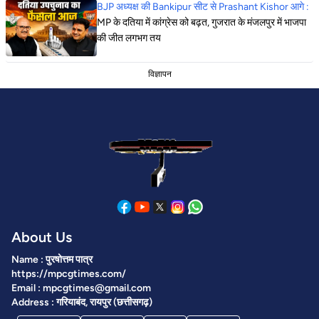
BJP अध्यक्ष की Bankipur सीट से Prashant Kishor आगे :
MP के दतिया में कांग्रेस को बढ़त, गुजरात के मंजलपुर में भाजपा
की जीत लगभग तय
विज्ञापन
About Us
Name : पुरषोत्तम पात्र
https://mpcgtimes.com/
Email : mpcgtimes@gmail.com
Address : गरियाबंद, रायपुर (छत्तीसगढ़)