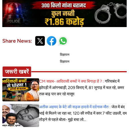
Share News:
विज्ञापन
विज्ञापन
जरूरी खबरें
CM साहब- आदिवासी बच्चों ने क्या बिगाड़ा है ? :
गरियाबंद में
झोपड़ी में आंगनबाड़ी, 209 किराए में, 81 जुगाड़ में चल रहे, कमर
तक बाढ़ पार कर रहे मासूम
अतीक अहमद के बेटे की सड़क हादसे में दर्दनाक मौत :
जेल में बंद
भाई से मिलने जा रहा था; 120 की स्पीड में कार 7 फीट उछली, दम
तोड़ने से पहले बोला- मुझे बचा लो...