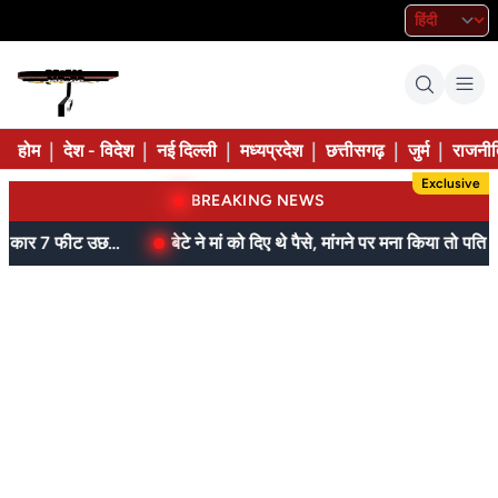
|
|
|
|
|
|
होम
देश - विदेश
नई दिल्ली
मध्यप्रदेश
छत्तीसगढ़
जुर्म
राजनीत
Exclusive
BREAKING NEWS
बेटे ने मां को दिए थे पैसे, मांगने पर मना किया तो पति ने लात-घूसों से तोड़ी तिल्ली; गिरफ्तार